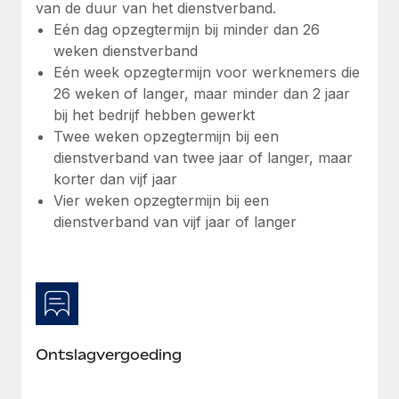
van de duur van het dienstverband.
up op het gebied van gezondheid en welzijn,...
Secundaire arbeidsvoorwaarden
Eén dag opzegtermijn bij minder dan 26
BLOG
Eenvoudig secundaire arbeidsvoorwaarden
weken dienstverband
Meer informatie
beheren
Eén week opzegtermijn voor werknemers die
Productupdates van Remote: Gusto- en Xero-
26 weken of langer, maar minder dan 2 jaar
integraties en Contractor Management Plus
bij het bedrijf hebben gewerkt
Het blijft de missie van Remote om alle soorten bedrijven
Twee weken opzegtermijn bij een
te helpen bij het aannemen, beheren en...
dienstverband van twee jaar of langer, maar
korter dan vijf jaar
Meer informatie
Vier weken opzegtermijn bij een
dienstverband van vijf jaar of langer
Hoe Phiture 55 werknemers in 19 landen
beheert met Remote
Phiture, een toonaangevende leider in de wereldwijde
mobiele groeiadviessector, zet zich sinds 2016...
Meer informatie
Ontslagvergoeding