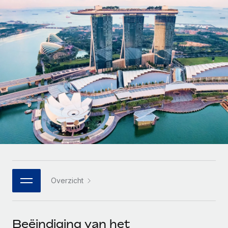
Zzp'ers internationaal onboarden en beheren
Betalingscalculator voor zzp'ers
Inloggen
Nederlands
Ontdek valuta-opties en betaalsnelheden voor
PEO
GROEIFASE
internationale zzp'ers
Ingewikkelde HR-taken eenvoudig uitbesteden
Français
Start-ups
Flexibele global HR en payroll solutions voor groeiende
LEREN MET REMOTE
Deutsch
bedrijven
INFRASTRUCTUUR
Onderzoek en gidsen
Remote Embedded
Mid-market
Español
HR naadloos in workflows integreren
Casestudy's
Teams uitbreiden met HR solutions op maat
Italiano
Platform
HR-woordenlijst
Enterprise
Ingebouwde essentiële HR-functies voor je team
Global HR voor grote bedrijven
Português (Portugal)
Checklists en templates
Verbinden
Nieuw
Bibliotheek met functiebeschrijvingen
日本語
AI-tools koppelen aan Remote met onze MCP
WERK MET ONS SAMEN
Overzicht
Strategische technologiepartners
Webinars
Integraties
한국어
Integreer global HR flexibel in je platform
Processen stroomlijnen met essentiële zakelijke tools
Evenementen
中文（简体）
Een partner worden
Beëindiging van het
Newsroom