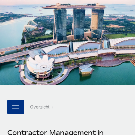
Zzp'ers internationaal onboarden en beheren
Betalingscalculator voor zzp'ers
Inloggen
Nederlands
Ontdek valuta-opties en betaalsnelheden voor
PEO
GROEIFASE
internationale zzp'ers
Ingewikkelde HR-taken eenvoudig uitbesteden
Français
Start-ups
Flexibele global HR en payroll solutions voor groeiende
LEREN MET REMOTE
Deutsch
bedrijven
INFRASTRUCTUUR
Onderzoek en gidsen
Remote Embedded
Mid-market
Español
HR naadloos in workflows integreren
Casestudy's
Teams uitbreiden met HR solutions op maat
Italiano
Platform
HR-woordenlijst
Enterprise
Ingebouwde essentiële HR-functies voor je team
Global HR voor grote bedrijven
Português (Portugal)
Checklists en templates
Verbinden
Nieuw
Bibliotheek met functiebeschrijvingen
日本語
AI-tools koppelen aan Remote met onze MCP
WERK MET ONS SAMEN
Overzicht
Strategische technologiepartners
Webinars
Integraties
한국어
Integreer global HR flexibel in je platform
Processen stroomlijnen met essentiële zakelijke tools
Evenementen
中文（简体）
Een partner worden
Contractor Management in
Newsroom