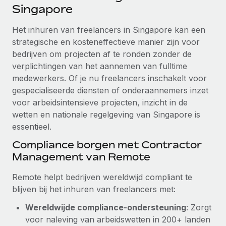
Ontdek hoe je met ons kunt samenwerken
DIENSTEN
Singapore
Inzicht in salaris en talent
Vraag een expert
Remote Build
Binnenkort beschikbaar
Het inhuren van freelancers in Singapore kan een
Krijg hulp van global HR- en juridische experts
Integraties en advies over AI-automatiseringen
strategische en kosteneffectieve manier zijn voor
Inzichtencentrum
bedrijven om projecten af te ronden zonder de
Achtergrondonderzoek
Support
verplichtingen van het aannemen van fulltime
Vereenvoudig het screeningsproces van
CASESTUDY'S
medewerkers. Of je nu freelancers inschakelt voor
kandidaten
Alle bronnen bekijken
gespecialiseerde diensten of onderaannemers inzet
voor arbeidsintensieve projecten, inzicht in de
Compliance Watchtower
wetten en nationale regelgeving van Singapore is
Blijf compliance-risico's voor
BLOG
essentieel.
Global Payroll
Apparaatbeheer
Compliance borgen met Contractor
Lever en track wereldwijd IT-middelen
EOR en PEO
Management van Remote
Entiteiten oprichten
Contractor Management
Remote helpt bedrijven wereldwijd compliant te
Stel snel compliant entiteiten op
blijven bij het inhuren van freelancers met:
Belastingen
Mobiliteit en overplaatsing
Wereldwijde compliance-ondersteuning
: Zorgt
Naar de blog
Plaats werknemers moeiteloos over
voor naleving van arbeidswetten in 200+ landen