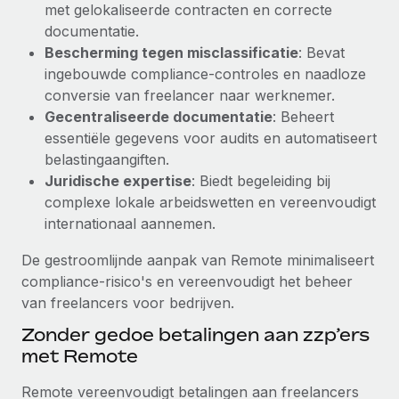
met gelokaliseerde contracten en correcte
Secundaire arbeidsvoorwaarden
documentatie.
BLOG
Eenvoudig secundaire arbeidsvoorwaarden
Bescherming tegen misclassificatie
: Bevat
beheren
ingebouwde compliance-controles en naadloze
Productupdates van Remote: Gusto- en Xero-
conversie van freelancer naar werknemer.
integraties en Contractor Management Plus
Gecentraliseerde documentatie
: Beheert
Het blijft de missie van Remote om alle soorten bedrijven
essentiële gegevens voor audits en automatiseert
te helpen bij het aannemen, beheren en...
belastingaangiften.
Juridische expertise
: Biedt begeleiding bij
Meer informatie
complexe lokale arbeidswetten en vereenvoudigt
internationaal aannemen.
Hoe Phiture 55 werknemers in 19 landen
De gestroomlijnde aanpak van Remote minimaliseert
beheert met Remote
compliance-risico's en vereenvoudigt het beheer
Phiture, een toonaangevende leider in de wereldwijde
van freelancers voor bedrijven.
mobiele groeiadviessector, zet zich sinds 2016...
Zonder gedoe betalingen aan zzp’ers
Meer informatie
met Remote
Remote vereenvoudigt betalingen aan freelancers