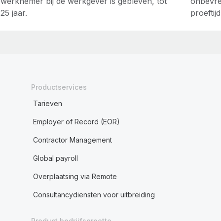
werknemer bij de werkgever is gebleven, tot
onbevre
25 jaar.
proeftijd
Productservices
Tarieven
Employer of Record (EOR)
Contractor Management
Global payroll
Overplaatsing via Remote
Consultancydiensten voor uitbreiding
Product bedrijfsgrootte