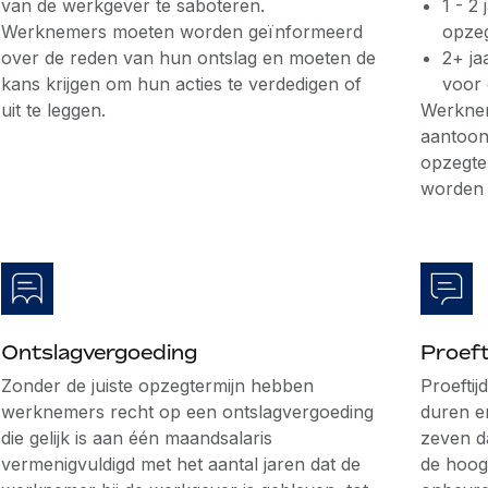
van de werkgever te saboteren.
1 - 2
Werknemers moeten worden geïnformeerd
opzeg
over de reden van hun ontslag en moeten de
2+ ja
kans krijgen om hun acties te verdedigen of
voor 
uit te leggen.
Werknem
aantoon
opzegte
worden 
Ontslagvergoeding
Proeft
Zonder de juiste opzegtermijn hebben
Proefti
werknemers recht op een ontslagvergoeding
duren e
die gelijk is aan één maandsalaris
zeven d
vermenigvuldigd met het aantal jaren dat de
de hoog