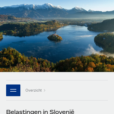
Zzp'ers internationaal onboarden en beheren
Betalingscalculator voor zzp'ers
Inloggen
Nederlands
Ontdek valuta-opties en betaalsnelheden voor
PEO
GROEIFASE
internationale zzp'ers
Ingewikkelde HR-taken eenvoudig uitbesteden
Français
Start-ups
Flexibele global HR en payroll solutions voor groeiende
LEREN MET REMOTE
Deutsch
bedrijven
INFRASTRUCTUUR
Onderzoek en gidsen
Remote Embedded
Mid-market
Español
HR naadloos in workflows integreren
Casestudy's
Teams uitbreiden met HR solutions op maat
Italiano
Platform
HR-woordenlijst
Enterprise
Ingebouwde essentiële HR-functies voor je team
Global HR voor grote bedrijven
Português (Portugal)
Checklists en templates
Verbinden
Nieuw
Bibliotheek met functiebeschrijvingen
日本語
AI-tools koppelen aan Remote met onze MCP
WERK MET ONS SAMEN
Overzicht
Strategische technologiepartners
Webinars
Integraties
한국어
Integreer global HR flexibel in je platform
Processen stroomlijnen met essentiële zakelijke tools
Evenementen
中文（简体）
Een partner worden
Belastingen in Slovenië
Newsroom