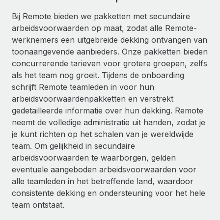
Ontdek hoe je met ons kunt samenwerken
DIENSTEN
Bij Remote bieden we pakketten met secundaire
Inzicht in salaris en talent
Vraag een expert
Remote Build
Binnenkort beschikbaar
arbeidsvoorwaarden op maat, zodat alle Remote-
Krijg hulp van global HR- en juridische experts
Integraties en advies over AI-automatiseringen
werknemers een uitgebreide dekking ontvangen van
Inzichtencentrum
toonaangevende aanbieders. Onze pakketten bieden
Achtergrondonderzoek
Support
concurrerende tarieven voor grotere groepen, zelfs
Vereenvoudig het screeningsproces van
CASESTUDY'S
als het team nog groeit. Tijdens de onboarding
kandidaten
Alle bronnen bekijken
schrijft Remote teamleden in voor hun
arbeidsvoorwaardenpakketten en verstrekt
Compliance Watchtower
gedetailleerde informatie over hun dekking. Remote
Blijf compliance-risico's voor
BLOG
neemt de volledige administratie uit handen, zodat je
Global Payroll
je kunt richten op het schalen van je wereldwijde
Apparaatbeheer
team. Om gelijkheid in secundaire
Lever en track wereldwijd IT-middelen
EOR en PEO
arbeidsvoorwaarden te waarborgen, gelden
Entiteiten oprichten
eventuele aangeboden arbeidsvoorwaarden voor
Contractor Management
Stel snel compliant entiteiten op
alle teamleden in het betreffende land, waardoor
Belastingen
consistente dekking en ondersteuning voor het hele
Mobiliteit en overplaatsing
team ontstaat.
Naar de blog
Plaats werknemers moeiteloos over