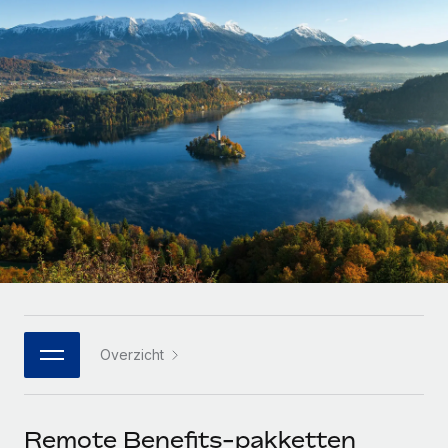
Zzp'ers internationaal onboarden en beheren
Betalingscalculator voor zzp'ers
Inloggen
Nederlands
Ontdek valuta-opties en betaalsnelheden voor
PEO
GROEIFASE
internationale zzp'ers
Ingewikkelde HR-taken eenvoudig uitbesteden
Français
Start-ups
Flexibele global HR en payroll solutions voor groeiende
LEREN MET REMOTE
Deutsch
bedrijven
INFRASTRUCTUUR
Onderzoek en gidsen
Remote Embedded
Mid-market
Español
HR naadloos in workflows integreren
Casestudy's
Teams uitbreiden met HR solutions op maat
Italiano
Platform
HR-woordenlijst
Enterprise
Ingebouwde essentiële HR-functies voor je team
Global HR voor grote bedrijven
Português (Portugal)
Checklists en templates
Verbinden
Nieuw
Bibliotheek met functiebeschrijvingen
日本語
AI-tools koppelen aan Remote met onze MCP
WERK MET ONS SAMEN
Overzicht
Strategische technologiepartners
Webinars
Integraties
한국어
Integreer global HR flexibel in je platform
Processen stroomlijnen met essentiële zakelijke tools
Evenementen
中文（简体）
Een partner worden
Remote Benefits-pakketten
Newsroom