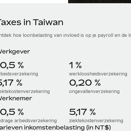
Taxes in Taiwan
ntdek hoe loonbelasting van invloed is op je payroll en de
erkgever
10,5 %
1 %
rbeidsverzekering
werkloosheidsverzekering
5,17 %
0,20 %
iektekostenverzekering
ongevallenverzekering
erknemer
10,5 %
5,17 %
ijdrage arbeidsverzekering
ziektekostenverzekering
arieven inkomstenbelasting (in NT$)