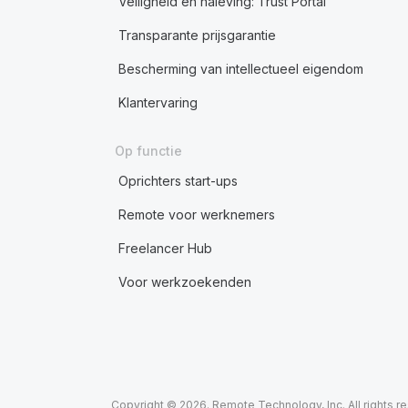
Veiligheid en naleving: Trust Portal
Transparante prijsgarantie
Bescherming van intellectueel eigendom
Klantervaring
Op functie
Oprichters start-ups
Remote voor werknemers
Freelancer Hub
Voor werkzoekenden
Copyright © 2026. Remote Technology, Inc. All rights r