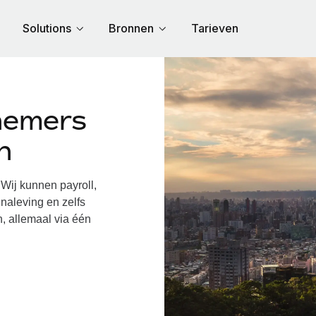
Solutions
Bronnen
Tarieven
nemers
n
ij kunnen payroll,
naleving en zelfs
, allemaal via één