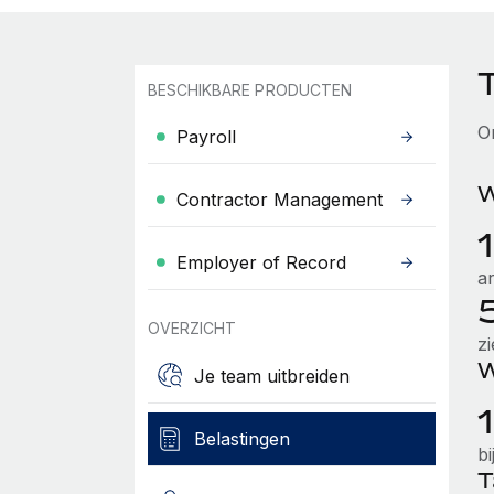
BESCHIKBARE PRODUCTEN
O
Payroll
W
Contractor Management
Employer of Record
a
OVERZICHT
z
W
Je team uitbreiden
Belastingen
b
T