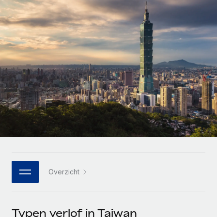
Zzp'ers internationaal onboarden en beheren
Betalingscalculator voor zzp'ers
Inloggen
Nederlands
Ontdek valuta-opties en betaalsnelheden voor
PEO
GROEIFASE
internationale zzp'ers
Ingewikkelde HR-taken eenvoudig uitbesteden
Français
Start-ups
Flexibele global HR en payroll solutions voor groeiende
LEREN MET REMOTE
Deutsch
bedrijven
INFRASTRUCTUUR
Onderzoek en gidsen
Remote Embedded
Mid-market
Español
HR naadloos in workflows integreren
Casestudy's
Teams uitbreiden met HR solutions op maat
Italiano
Platform
HR-woordenlijst
Enterprise
Ingebouwde essentiële HR-functies voor je team
Global HR voor grote bedrijven
Português (Portugal)
Checklists en templates
Verbinden
Nieuw
Bibliotheek met functiebeschrijvingen
日本語
AI-tools koppelen aan Remote met onze MCP
WERK MET ONS SAMEN
Overzicht
Strategische technologiepartners
Webinars
Integraties
한국어
Integreer global HR flexibel in je platform
Processen stroomlijnen met essentiële zakelijke tools
Evenementen
中文（简体）
Een partner worden
Typen verlof in Taiwan
Newsroom