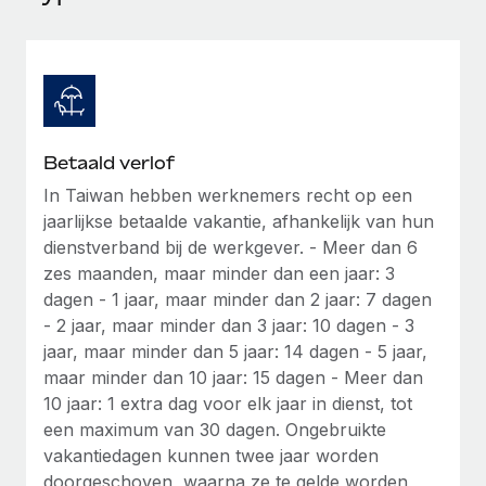
Ontdek hoe je met ons kunt samenwerken
DIENSTEN
Inzicht in salaris en talent
Vraag een expert
Remote Build
Binnenkort beschikbaar
Krijg hulp van global HR- en juridische experts
Integraties en advies over AI-automatiseringen
Inzichtencentrum
Achtergrondonderzoek
Support
Vereenvoudig het screeningsproces van
CASESTUDY'S
Betaald verlof
kandidaten
Alle bronnen bekijken
In Taiwan hebben werknemers recht op een
jaarlijkse betaalde vakantie, afhankelijk van hun
Compliance Watchtower
dienstverband bij de werkgever. - Meer dan 6
Blijf compliance-risico's voor
BLOG
zes maanden, maar minder dan een jaar: 3
Global Payroll
Apparaatbeheer
dagen - 1 jaar, maar minder dan 2 jaar: 7 dagen
Lever en track wereldwijd IT-middelen
- 2 jaar, maar minder dan 3 jaar: 10 dagen - 3
EOR en PEO
jaar, maar minder dan 5 jaar: 14 dagen - 5 jaar,
Entiteiten oprichten
Contractor Management
maar minder dan 10 jaar: 15 dagen - Meer dan
Stel snel compliant entiteiten op
10 jaar: 1 extra dag voor elk jaar in dienst, tot
Belastingen
een maximum van 30 dagen. Ongebruikte
Mobiliteit en overplaatsing
vakantiedagen kunnen twee jaar worden
Naar de blog
Plaats werknemers moeiteloos over
doorgeschoven, waarna ze te gelde worden