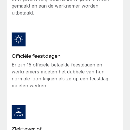
gemaakt en aan de werknemer worden
Secundaire arbeidsvoorwaarden
uitbetaald.
BLOG
Eenvoudig secundaire arbeidsvoorwaarden
beheren
Productupdates van Remote: Gusto- en Xero-
integraties en Contractor Management Plus
Het blijft de missie van Remote om alle soorten bedrijven
te helpen bij het aannemen, beheren en...
Officiële feestdagen
Meer informatie
Er zijn 15 officiële betaalde feestdagen en
werknemers moeten het dubbele van hun
normale loon krijgen als ze op een feestdag
Hoe Phiture 55 werknemers in 19 landen
moeten werken.
beheert met Remote
Phiture, een toonaangevende leider in de wereldwijde
mobiele groeiadviessector, zet zich sinds 2016...
Meer informatie
Ziekteverlof