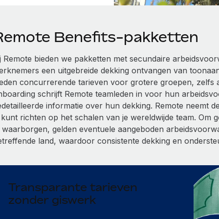
Remote Benefits-pakketten
ij Remote bieden we pakketten met secundaire arbeidsvoor
erknemers een uitgebreide dekking ontvangen van toonaa
ieden concurrerende tarieven voor grotere groepen, zelfs al
nboarding schrijft Remote teamleden in voor hun arbeidsv
edetailleerde informatie over hun dekking. Remote neemt de v
e kunt richten op het schalen van je wereldwijde team. Om 
e waarborgen, gelden eventuele aangeboden arbeidsvoorwaa
etreffende land, waardoor consistente dekking en ondersteu
Transparante tarieven
zonder giswerk