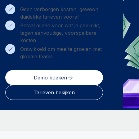
Geen verborgen kosten, gewoon
duidelijke tarieven vooraf
Betaal alleen voor wat je gebruikt,
tegen eenvoudige, voorspelbare
kosten
Ontwikkeld om mee te groeien met
globale teams
Demo boeken
Tarieven bekijken