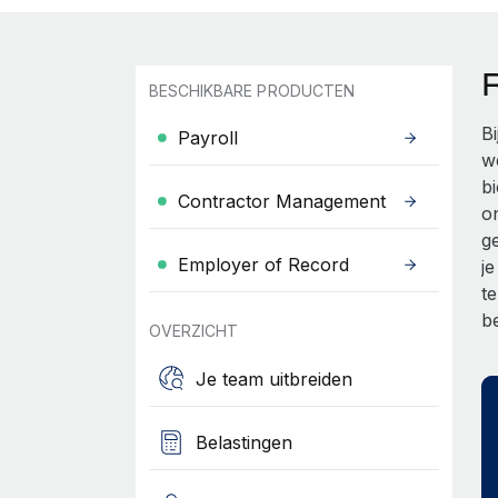
BESCHIKBARE PRODUCTEN
B
Payroll
w
b
Contractor Management
o
g
Employer of Record
j
t
b
OVERZICHT
Je team uitbreiden
Belastingen