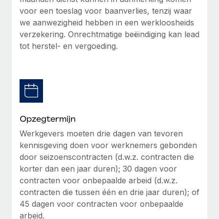
up op het gebied van gezondheid en welzijn,...
voor een toeslag voor baanverlies, tenzij waar
Secundaire arbeidsvoorwaarden
we aanwezigheid hebben in een werkloosheids
BLOG
Eenvoudig secundaire arbeidsvoorwaarden
Meer informatie
verzekering. Onrechtmatige beëindiging kan lead
beheren
Productupdates van Remote: Gusto- en Xero-
tot herstel- en vergoeding.
integraties en Contractor Management Plus
Het blijft de missie van Remote om alle soorten bedrijven
te helpen bij het aannemen, beheren en...
Meer informatie
Opzegtermijn
Werkgevers moeten drie dagen van tevoren
Hoe Phiture 55 werknemers in 19 landen
kennisgeving doen voor werknemers gebonden
beheert met Remote
door seizoenscontracten (d.w.z. contracten die
Phiture, een toonaangevende leider in de wereldwijde
korter dan een jaar duren); 30 dagen voor
mobiele groeiadviessector, zet zich sinds 2016...
contracten voor onbepaalde arbeid (d.w.z.
contracten die tussen één en drie jaar duren); of
Meer informatie
45 dagen voor contracten voor onbepaalde
arbeid.