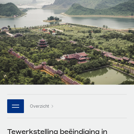
Zzp'ers internationaal onboarden en beheren
Betalingscalculator voor zzp'ers
Inloggen
Nederlands
Ontdek valuta-opties en betaalsnelheden voor
PEO
GROEIFASE
internationale zzp'ers
Ingewikkelde HR-taken eenvoudig uitbesteden
Français
Start-ups
Flexibele global HR en payroll solutions voor groeiende
LEREN MET REMOTE
Deutsch
bedrijven
INFRASTRUCTUUR
Onderzoek en gidsen
Remote Embedded
Mid-market
Español
HR naadloos in workflows integreren
Casestudy's
Teams uitbreiden met HR solutions op maat
Italiano
Platform
HR-woordenlijst
Enterprise
Ingebouwde essentiële HR-functies voor je team
Global HR voor grote bedrijven
Português (Portugal)
Checklists en templates
Verbinden
Nieuw
Bibliotheek met functiebeschrijvingen
日本語
AI-tools koppelen aan Remote met onze MCP
WERK MET ONS SAMEN
Overzicht
Strategische technologiepartners
Webinars
Integraties
한국어
Integreer global HR flexibel in je platform
Processen stroomlijnen met essentiële zakelijke tools
Evenementen
中文（简体）
Een partner worden
Tewerkstelling beëindiging in
Newsroom