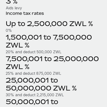
3 %
up op het gebied van gezondheid en welzijn,...
Secundaire arbeidsvoorwaarden
Aids levy
BLOG
Income tax rates
Eenvoudig secundaire arbeidsvoorwaarden
Meer informatie
beheren
Up to 2,500,000 ZWL %
Productupdates van Remote: Gusto- en Xero-
integraties en Contractor Management Plus
0%
Het blijft de missie van Remote om alle soorten bedrijven
1,500,001 to 7,500,000
te helpen bij het aannemen, beheren en...
ZWL %
Meer informatie
20% and deduct 500,000 ZWL
7,500,001 to 25,000,000
ZWL %
Hoe Phiture 55 werknemers in 19 landen
beheert met Remote
25% and deduct 875,000 ZWL
25,000,001 to
Phiture, een toonaangevende leider in de wereldwijde
mobiele groeiadviessector, zet zich sinds 2016...
50,000,000 ZWL %
Meer informatie
30% and deduct 2,215,000 ZWL
50,000,001 to