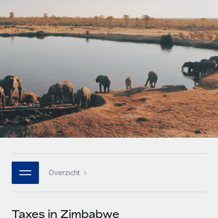
Zzp'ers internationaal onboarden en beheren
Betalingscalculator voor zzp'ers
Inloggen
Nederlands
Ontdek valuta-opties en betaalsnelheden voor
PEO
GROEIFASE
internationale zzp'ers
Ingewikkelde HR-taken eenvoudig uitbesteden
Français
Start-ups
Flexibele global HR en payroll solutions voor groeiende
LEREN MET REMOTE
Deutsch
bedrijven
INFRASTRUCTUUR
Onderzoek en gidsen
Remote Embedded
Mid-market
Español
HR naadloos in workflows integreren
Casestudy's
Teams uitbreiden met HR solutions op maat
Italiano
Platform
HR-woordenlijst
Enterprise
Ingebouwde essentiële HR-functies voor je team
Global HR voor grote bedrijven
Português (Portugal)
Checklists en templates
Verbinden
Nieuw
Bibliotheek met functiebeschrijvingen
日本語
AI-tools koppelen aan Remote met onze MCP
WERK MET ONS SAMEN
Overzicht
Strategische technologiepartners
Webinars
Integraties
한국어
Integreer global HR flexibel in je platform
Processen stroomlijnen met essentiële zakelijke tools
Evenementen
中文（简体）
Een partner worden
Taxes in Zimbabwe
Newsroom