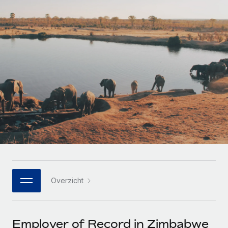
Zzp'ers internationaal onboarden en beheren
Betalingscalculator voor zzp'ers
Inloggen
Nederlands
Ontdek valuta-opties en betaalsnelheden voor
PEO
GROEIFASE
internationale zzp'ers
Ingewikkelde HR-taken eenvoudig uitbesteden
Français
Start-ups
Flexibele global HR en payroll solutions voor groeiende
LEREN MET REMOTE
Deutsch
bedrijven
INFRASTRUCTUUR
Onderzoek en gidsen
Remote Embedded
Mid-market
Español
HR naadloos in workflows integreren
Casestudy's
Teams uitbreiden met HR solutions op maat
Italiano
Platform
HR-woordenlijst
Enterprise
Ingebouwde essentiële HR-functies voor je team
Global HR voor grote bedrijven
Português (Portugal)
Checklists en templates
Verbinden
Nieuw
Bibliotheek met functiebeschrijvingen
日本語
AI-tools koppelen aan Remote met onze MCP
WERK MET ONS SAMEN
Overzicht
Strategische technologiepartners
Webinars
Integraties
한국어
Integreer global HR flexibel in je platform
Processen stroomlijnen met essentiële zakelijke tools
Evenementen
中文（简体）
Een partner worden
Employer of Record in Zimbabwe
Newsroom