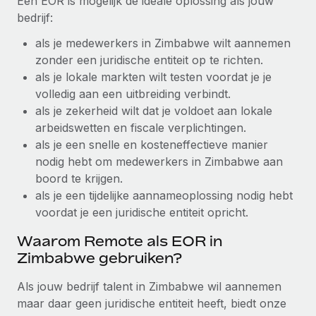
Een EOR is mogelijk de ideale oplossing als jouw
bedrijf:
Secundaire arbeidsvoorwaarden
BLOG
Eenvoudig secundaire arbeidsvoorwaarden
als je medewerkers in Zimbabwe wilt aannemen
beheren
zonder een juridische entiteit op te richten.
Productupdates van Remote: Gusto- en Xero-
als je lokale markten wilt testen voordat je je
integraties en Contractor Management Plus
volledig aan een uitbreiding verbindt.
Het blijft de missie van Remote om alle soorten bedrijven
als je zekerheid wilt dat je voldoet aan lokale
te helpen bij het aannemen, beheren en...
arbeidswetten en fiscale verplichtingen.
als je een snelle en kosteneffectieve manier
Meer informatie
nodig hebt om medewerkers in Zimbabwe aan
boord te krijgen.
als je een tijdelijke aannameoplossing nodig hebt
Hoe Phiture 55 werknemers in 19 landen
beheert met Remote
voordat je een juridische entiteit opricht.
Phiture, een toonaangevende leider in de wereldwijde
Waarom Remote als EOR in
mobiele groeiadviessector, zet zich sinds 2016...
Zimbabwe gebruiken?
Meer informatie
Als jouw bedrijf talent in Zimbabwe wil aannemen
maar daar geen juridische entiteit heeft, biedt onze