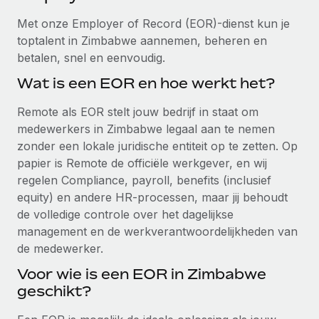
Ontdek hoe je met ons kunt samenwerken
DIENSTEN
Met onze Employer of Record (EOR)-dienst kun je
Inzicht in salaris en talent
Vraag een expert
Remote Build
Binnenkort beschikbaar
toptalent in Zimbabwe aannemen, beheren en
Krijg hulp van global HR- en juridische experts
Integraties en advies over AI-automatiseringen
betalen, snel en eenvoudig.
Inzichtencentrum
Achtergrondonderzoek
Wat is een EOR en hoe werkt het?
Support
Vereenvoudig het screeningsproces van
CASESTUDY'S
Remote als EOR stelt jouw bedrijf in staat om
kandidaten
Alle bronnen bekijken
medewerkers in Zimbabwe legaal aan te nemen
zonder een lokale juridische entiteit op te zetten. Op
Compliance Watchtower
papier is Remote de officiële werkgever, en wij
Blijf compliance-risico's voor
BLOG
regelen Compliance, payroll, benefits (inclusief
Global Payroll
Apparaatbeheer
equity) en andere HR-processen, maar jij behoudt
Lever en track wereldwijd IT-middelen
de volledige controle over het dagelijkse
EOR en PEO
management en de werkverantwoordelijkheden van
Entiteiten oprichten
Contractor Management
de medewerker.
Stel snel compliant entiteiten op
Voor wie is een EOR in Zimbabwe
Belastingen
geschikt?
Mobiliteit en overplaatsing
Naar de blog
Plaats werknemers moeiteloos over