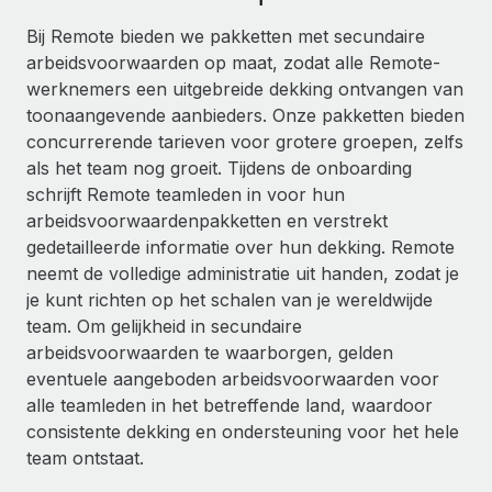
Ontdek hoe je met ons kunt samenwerken
DIENSTEN
Bij Remote bieden we pakketten met secundaire
Inzicht in salaris en talent
Vraag een expert
Remote Build
Binnenkort beschikbaar
arbeidsvoorwaarden op maat, zodat alle Remote-
Krijg hulp van global HR- en juridische experts
Integraties en advies over AI-automatiseringen
werknemers een uitgebreide dekking ontvangen van
Inzichtencentrum
toonaangevende aanbieders. Onze pakketten bieden
Achtergrondonderzoek
Support
concurrerende tarieven voor grotere groepen, zelfs
Vereenvoudig het screeningsproces van
CASESTUDY'S
als het team nog groeit. Tijdens de onboarding
kandidaten
Alle bronnen bekijken
schrijft Remote teamleden in voor hun
arbeidsvoorwaardenpakketten en verstrekt
Compliance Watchtower
gedetailleerde informatie over hun dekking. Remote
Blijf compliance-risico's voor
BLOG
neemt de volledige administratie uit handen, zodat je
Global Payroll
je kunt richten op het schalen van je wereldwijde
Apparaatbeheer
team. Om gelijkheid in secundaire
Lever en track wereldwijd IT-middelen
EOR en PEO
arbeidsvoorwaarden te waarborgen, gelden
Entiteiten oprichten
eventuele aangeboden arbeidsvoorwaarden voor
Contractor Management
Stel snel compliant entiteiten op
alle teamleden in het betreffende land, waardoor
Belastingen
consistente dekking en ondersteuning voor het hele
Mobiliteit en overplaatsing
team ontstaat.
Naar de blog
Plaats werknemers moeiteloos over