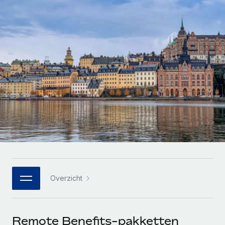
Zzp'ers internationaal onboarden en beheren
Betalingscalculator voor zzp'ers
Inloggen
Nederlands
Ontdek valuta-opties en betaalsnelheden voor
PEO
GROEIFASE
internationale zzp'ers
Ingewikkelde HR-taken eenvoudig uitbesteden
Français
Start-ups
Flexibele global HR en payroll solutions voor groeiende
LEREN MET REMOTE
Deutsch
bedrijven
INFRASTRUCTUUR
Onderzoek en gidsen
Remote Embedded
Mid-market
Español
HR naadloos in workflows integreren
Casestudy's
Teams uitbreiden met HR solutions op maat
Italiano
Platform
HR-woordenlijst
Enterprise
Ingebouwde essentiële HR-functies voor je team
Global HR voor grote bedrijven
Português (Portugal)
Checklists en templates
Verbinden
Nieuw
Bibliotheek met functiebeschrijvingen
日本語
AI-tools koppelen aan Remote met onze MCP
WERK MET ONS SAMEN
Overzicht
Strategische technologiepartners
Webinars
Integraties
한국어
Integreer global HR flexibel in je platform
Processen stroomlijnen met essentiële zakelijke tools
Evenementen
中文（简体）
Een partner worden
Remote Benefits-pakketten
Newsroom