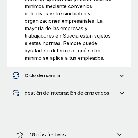
Explora el blog
Proporciona dispositivos tecnológicos y contrólalos
mínimos mediante convenios
en todo el mundo.
colectivos entre sindicatos y
organizaciones empresariales. La
BLOG
Apertura de entidades
mayoría de las empresas y
Abre entidades conforme a la legalidad enseguida.
trabajadores en Suecia están sujetos
Novedades de producto de Remote:
Integraciones con Gusto y Xero y Contractor
a estas normas. Remote puede
Movilidad y reubicación
Management Plus
ayudarte a determinar qué salario
Reubica a los empleados con facilidad.
mínimo se aplica a tus empleados.
La misión de Remote sigue siendo ayudar a empresas de
todos los tamaños a contratar, gestionar y...
Prestaciones
Ciclo de nómina
Gestiona las prestaciones de los empleados sin
Más información
complicaciones.
gestión de integración de empleados
Pento se convierte en un empleador equitativo
con Remote
Gestionar las nóminas internamente es complicado. Tardas
semanas en hacerlo manualmente y, al mes...
Más información
16 días festivos