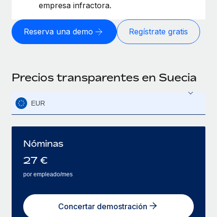
empresa infractora.
Reserva una demo
Regístrate gratis
Precios transparentes en Suecia
EUR
Nóminas
27
€
por empleado/mes
Concertar demostración