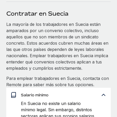
plataforma de forma flexible.
Sala de prensa
Integraciones
Contratar en Suecia
Asociarse
Optimiza los procesos con herramientas empresariales
Información sobre salarios y talento
Descubre oportunidades de colaborar con nosotros.
esenciales.
La mayoría de los trabajadores en Suecia están
Centro de información
amparados por un convenio colectivo, incluso
Remote Build
Próximamente
aquellos que no son miembros de un sindicato
Consultoría de integraciones y automatización con IA.
Obtén ayuda
SERVICIOS
concreto. Estos acuerdos cubren muchas áreas en
las que otros países dependen de leyes laborales
Pregunta a un experto
Consulta todos los recursos
CASOS PRÁCTICOS
nacionales. Emplear trabajadores en Suecia implica
Obtén ayuda de gente experta en RR. HH. globales
entender qué convenios colectivos aplican a tus
y cumplimiento normativo.
BLOG
empleados y cumplirlos estrictamente.
Comprobaciones de antecedentes
Nómina global
Para emplear trabajadores en Suecia, contacta con
Simplifica los procesos de cribado de candidatos.
Remote para saber más sobre tus opciones.
EOR y PEO
Cumplimiento normativo
Salario mínimo
Contractor Management
Adelántate a los riesgos de cumplimiento
En Suecia no existe un salario
normativo.
Impuestos
mínimo legal. Sin embargo, distintos
Gestión de dispositivos
sectores aplican sus propios salarios