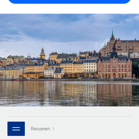
Compáranos con otras empresas.
Iniciar sesión
Contractor Management
Nederlands
Calculadora de pagos a autónomos
Integra y gestiona a autónomos globalmente.
Descubre opciones de divisas y tiempos de pago para
ETAPAS DE CRECIMIENTO
Français
autónomos globales.
PEO
Startups
Externaliza tareas laborales complejas.
Deutsch
Soluciones ágiles de RR. HH. globales y nóminas para
APRENDIZAJE CON REMOTE
empresas en crecimiento.
Español
Guías y recursos
INFRAESTRUCTURA
Mediana empresa
Conexión Remote
Casos prácticos
Amplía tu equipo con soluciones de RR. HH.
Italiano
Integra los RR. HH. en tus flujos de trabajo sin
personalizadas.
Glosario de RR. HH.
complicaciones.
Português (Portugal)
Empresa
Listas de verificación y plantillas
Plataforma
RR. HH. globales para grandes empresas.
日本語
Funciones esenciales de RR. HH. integradas para tu
Biblioteca de descripciones de puestos
equipo.
한국어
ASOCIARSE
Webinarios
Conectar
Nuevo
Socios tecnológicos estratégicos
Resumen
中文（简体）
Conecta cualquier herramienta de IA con Remote
Eventos
Integra la gestión de los RR. HH. globales en tu
mediante nuestro MCP.