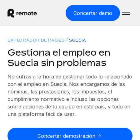
Concertar demo
Inicio
EXPLORADOR DE PAÍSES
SUECIA
Productos
Gestiona el empleo en
Suecia sin problemas
Soluciones
EMPLEO GLOBAL
Nómina global
No sufras a la hora de gestionar todo lo relacionado
Recursos
COBERTURA MUNDIAL
Gestiona las nóminas de forma sencilla y conforme a la
con el empleo en Suecia. Nos encargamos de las
Explorador de países
legalidad.
nóminas, las prestaciones, los impuestos, el
Precios
HERRAMIENTAS Y CALCULADORAS
Consulta el soporte del empleo global según el país.
cumplimiento normativo e incluso las opciones
Employer of Record
Calculadora del riesgo de clasificación errónea
sobre acciones de tu equipo en este país, y todo en
Explorador estatal de EE. UU.
Expándete en todo el mundo sin gastar en entidades.
Consulta el riesgo de clasificación errónea por país.
una plataforma fácil de usar.
Simplifica la contratación en todos los estados de EE.
Español
Contractor of Record
Calculadora del coste por empleado
UU.
Contrata a autónomos en cualquier parte del mundo
Calcula lo que cuestan los empleados en total en
Concertar demostración
English
Comparador de Remote
cumpliendo la normativa.
cualquier país.