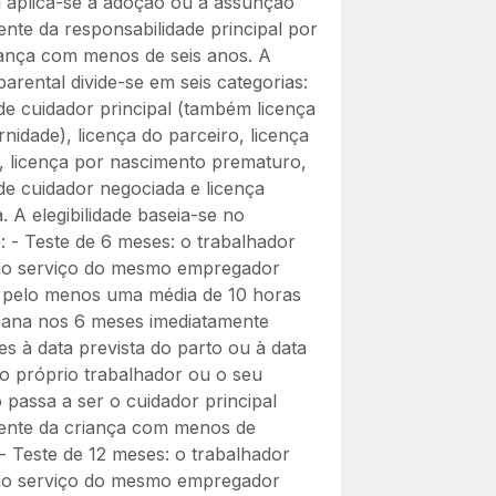
l aplica‑se à adoção ou à assunção
nte da responsabilidade principal por
ança com menos de seis anos. A
parental divide‑se em seis categorias:
 de cuidador principal (também licença
nidade), licença do parceiro, licença
l, licença por nascimento prematuro,
 de cuidador negociada e licença
. A elegibilidade baseia‑se no
: - Teste de 6 meses: o trabalhador
ao serviço do mesmo empregador
 pelo menos uma média de 10 horas
ana nos 6 meses imediatamente
es à data prevista do parto ou à data
o próprio trabalhador ou o seu
 passa a ser o cuidador principal
nte da criança com menos de
 - Teste de 12 meses: o trabalhador
ao serviço do mesmo empregador