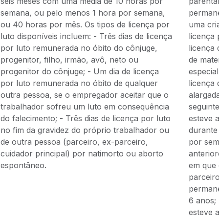
seis meses com uma média de 10 horas por
parenta
semana, ou pelo menos 1 hora por semana,
permane
ou 40 horas por mês. Os tipos de licença por
uma cri
luto disponíveis incluem: - Três dias de licença
licença 
por luto remunerada no óbito do cônjuge,
licença
progenitor, filho, irmão, avô, neto ou
de mater
progenitor do cônjuge; - Um dia de licença
especia
por luto remunerada no óbito de qualquer
licença
outra pessoa, se o empregador aceitar que o
alargada
trabalhador sofreu um luto em consequência
seguinte
do falecimento; - Três dias de licença por luto
esteve 
no fim da gravidez do próprio trabalhador ou
durante
de outra pessoa (parceiro, ex‑parceiro,
por sem
cuidador principal) por natimorto ou aborto
anterior
espontâneo.
em que 
parceiro
permane
6 anos;
esteve 