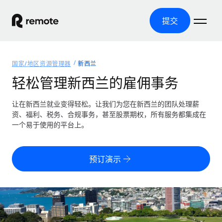
提交
首页
国家/地区资源管理器
新西兰
产品
轻松管理新西兰的雇佣事务
解决方案
全球招聘
让在新西兰就业变得轻松。让我们为您在新西兰的团队处理薪
资、福利、税务、合规事务，甚至股票期权，所有服务都集成在
全球薪资管理
资源
一个易于使用的平台上。
覆盖全球
轻松运行合规薪资
国家/地区资源管理器
定价
工具与计算器
第三方雇佣托管服务
按国家/地区查找全球雇佣支持
预订演示
零实体成本实现全球扩张
误分类风险计算工具
美国各州浏览器
按国家/地区检查员工误分类风险
第三方合同工托管服务
简化美国各州的招聘
中文（简体）
全球合规聘用合同工
员工成本计算器
Remote 无惧对比
计算任何国家的员工总成本
合同工管理
English
了解我们的竞争优势