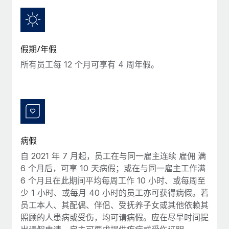
服务
薪金与人才洞察
Remote Build
即将推出
咨询专家
集成与人工智能自动化咨询
洞察中心
获得全球人力资源与合规方面的专家帮助
假期/年假
获得支持
背景调查
案例研究
所有员工每 12 个月可享有 4 周年假。
简化候选人筛选流程
查看全部资源
合规守望台
防范合规风险
博客
设备管理
Why owned entities are key to maintaining
EOR compliance
在全球范围内配置和跟踪 IT 设备
病假
自 2021 年 7 月起，员工在与同一雇主连续 雇佣 满
As the global workforce continues to expand in response
实体设立
6 个月后，可享 10 天病假；或在与同一雇主工作满
to the demands of today’s labor market, the...
快速建立合规实体
6 个月且在此期间平均每周工作 10 小时、或每周至
了解更多
少 1 小时、或每月 40 小时的员工亦可获得病假。若
人员调配与搬迁
员工本人、其配偶、伴侣、受抚养子女或其他依赖其
轻松搬迁员工
照顾的人患病或受伤，均可请病假。应在尽早时间提
What a Workday global payroll implementation