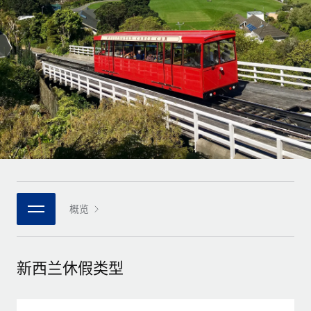
全球合同工入职与管理
合同工薪酬结算计算器
登录
Nederlands
探索全球合同工的结算货币选项与结算速度
PEO
成长阶段
外包复杂雇佣任务
Français
初创企业
通过 REMOTE 学习
为成长型企业量身打造的全球敏捷型人力资源与薪资解决方案
Deutsch
研究与指引
基础设施
中型市场
Remote Embedded
案例研究
通过定制化人力资源解决方案扩展团队
Español
将人力资源无缝融入工作流程
人力资源术语表
企业
Italiano
平台
面向大型企业的全球化人力资源服务
核对表和模板
团队的内置核心人力资源功能
Português (Portugal)
职位描述库
连接
概览
新的
与我们携手合作
日本語
使用我们的 MCP 将任何人工智能工具与 Remote 平台相连
战略技术合作伙伴
网络研讨会
集成
灵活地将全球人力资源嵌入您的平台
한국어
新西兰休假类型
活动
借助核心业务工具简化流程
成为合作伙伴
中文（简体）
新闻室
与我们共探合作机遇