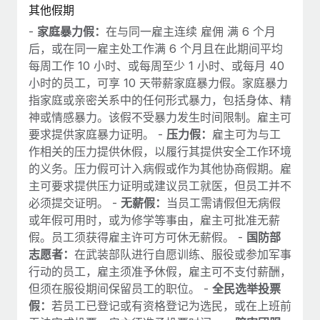
其他假期
-
家庭暴力假：
在与同一雇主连续 雇佣 满 6 个月
后，或在同一雇主处工作满 6 个月且在此期间平均
每周工作 10 小时、或每周至少 1 小时、或每月 40
小时的员工，可享 10 天带薪家庭暴力假。家庭暴力
指家庭或亲密关系中的任何形式暴力，包括身体、精
神或情感暴力。该假不受暴力发生时间限制。雇主可
要求提供家庭暴力证明。 -
压力假：
雇主可为与工
作相关的压力提供休假，以履行其提供安全工作环境
的义务。压力假可计入病假或作为其他协商假期。雇
主可要求提供压力证明或建议员工就医，但员工并不
必须提交证明。 -
无薪假：
当员工需请假但无病假
或年假可用时，或为修学等事由，雇主可批准无薪
假。员工须获得雇主许可方可休无薪假。 -
国防部
志愿者：
在武装部队进行自愿训练、服役或参加军事
行动的员工，雇主须准予休假，雇主可不支付薪酬，
但须在服役期间保留员工的职位。 -
全民选举投票
假：
若员工已登记或有资格登记为选民，或在上班前