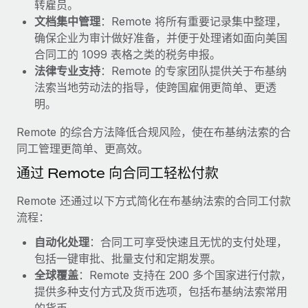
福利
转雇员。
actually looks like
轻松管理员工福利
文档集中管理
：Remote 将所有重要记录集中整理，
了解更多
Most teams hear "payroll implementation" and picture a
确保企业为审计做好准备，并便于处理诸如面向美国
six-month project with a dedicated team....
合同工的 1099 表格之类的税务申报。
法律专业支持
：Remote 的专家团队提供关于布基纳
了解更多
法索当地劳动法的指导，使跨国雇佣更简单、更透
明。
Remote 的综合方法降低合规风险，使在布基纳法索的合
同工管理更简单、更高效。
通过 Remote 向合同工轻松付款
Remote 还通过以下方式简化在布基纳法索的合同工付款
流程：
自动化处理
：合同工可享受快速且无忧的支付处理，
包括一键审批、批量支付和定期发票。
全球覆盖
：Remote 支持在 200 多个国家进行付款，
提供多种支付方式及货币选项，包括布基纳法索常用
的货币。