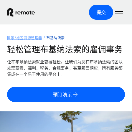
提交
首页
国家/地区资源管理器
布基纳法索
产品
轻松管理布基纳法索的雇佣事务
解决方案
全球招聘
让在布基纳法索就业变得轻松。让我们为您在布基纳法索的团队
处理薪资、福利、税务、合规事务，甚至股票期权，所有服务都
全球薪资管理
资源
集成在一个易于使用的平台上。
覆盖全球
轻松运行合规薪资
国家/地区资源管理器
定价
工具与计算器
第三方雇佣托管服务
按国家/地区查找全球雇佣支持
预订演示
零实体成本实现全球扩张
误分类风险计算工具
美国各州浏览器
按国家/地区检查员工误分类风险
第三方合同工托管服务
简化美国各州的招聘
中文（简体）
全球合规聘用合同工
员工成本计算器
Remote 无惧对比
计算任何国家的员工总成本
合同工管理
English
了解我们的竞争优势