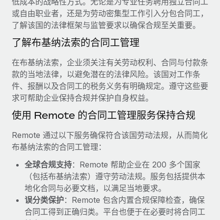
低成本的战略性方式。无论是为专业任务聘用独立合同工
服务
薪金与人才洞察
Remote Build
即将推出
或自由职业者，还是为劳动密集型工作引入分包合同工，
咨询专家
集成与人工智能自动化咨询
了解该国的法律框架与监管要求以确保合规至关重要。
洞察中心
获得全球人力资源与合规方面的专家帮助
了解布基纳法索的合同工管理
获得支持
背景调查
案例研究
在布基纳法索，企业须关注有关劳动权利、合同与付款条
简化候选人筛选流程
查看全部资源
款的当地法律，以避免潜在的法律风险。该国对工作条
Cultivating a Thriving Remote-First Culture in
件、报酬以及合同工的税务义务有明确规定。遵守这些要
Partnership with Remote
合规守望台
求可帮助企业保持合规并保护自身权益。
防范合规风险
博客
At a glance Discover the evolution of TheyDo, a pioneering
使用 Remote 的合同工管理服务保持合规
journey management platform that has...
设备管理
Why owned entities are key to maintaining
EOR compliance
在全球范围内配置和跟踪 IT 设备
Remote 通过以下服务确保符合该国劳动法规，从而简化
了解更多
布基纳法索的合同工管理：
As the global workforce continues to expand in response
实体设立
to the demands of today’s labor market, the...
全球合规支持
：Remote 帮助企业在 200 多个国家
快速建立合规实体
Reverse Tech's strategic partnership with
（包括布基纳法索）遵守劳动法规。服务包括提供本
Remote for contractor management and
了解更多
地化合同与必要文档，以满足当地要求。
人员调配与搬迁
payroll
误分类保护
：Remote 包含内置合规保障检查，确保
轻松搬迁员工
Reverse Tech at a glance Health and wellness startup,
合同工得到正确归类。平台也便于在必要时将合同工
What a Workday global payroll implementation
Reverse Tech, partnered with Remote to manage...