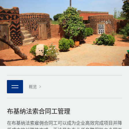
全球合同工入职与管理
合同工薪酬结算计算器
登录
Nederlands
探索全球合同工的结算货币选项与结算速度
PEO
成长阶段
外包复杂雇佣任务
Français
初创企业
通过 REMOTE 学习
为成长型企业量身打造的全球敏捷型人力资源与薪资解决方案
Deutsch
研究与指引
基础设施
中型市场
Remote Embedded
案例研究
通过定制化人力资源解决方案扩展团队
Español
将人力资源无缝融入工作流程
人力资源术语表
企业
Italiano
平台
面向大型企业的全球化人力资源服务
核对表和模板
团队的内置核心人力资源功能
Português (Portugal)
职位描述库
连接
概览
新的
与我们携手合作
日本語
使用我们的 MCP 将任何人工智能工具与 Remote 平台相连
战略技术合作伙伴
网络研讨会
集成
灵活地将全球人力资源嵌入您的平台
한국어
布基纳法索合同工管理
活动
借助核心业务工具简化流程
成为合作伙伴
中文（简体）
新闻室
在布基纳法索雇佣合同工可以成为企业高效完成项目并降
与我们共探合作机遇