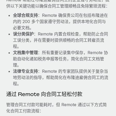
福利
actually looks like
供以下关键功能以确保合同工管理顺畅且免除繁琐流程：
轻松管理员工福利
Most teams hear "payroll implementation" and picture a
全球合规支持
：Remote 确保贵公司在包括布隆迪在
six-month project with a dedicated team....
内的 200 多个国家遵守劳动法，提供本地化合同与
必要文档。
了解更多
误分类保护
：Remote 内置合规检查，帮助防止合同
工误分类，并在需要时提供顺畅的合同工转雇员流
程。
文档集中管理
：所有重要记录集中保存，Remote 协
助自动化诸如税务申报等任务，简化合同工文档管
理。
法律专业支持
：Remote 的专家团队提供关于复杂当
地劳动法的指导，帮助简化在布隆迪雇佣合同工的流
程。
通过 Remote 向合同工轻松付款
管理合同工付款可能耗时，但 Remote 通过以下方式简
化合同工付款流程：