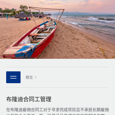
全球合同工入职与管理
合同工薪酬结算计算器
登录
Nederlands
探索全球合同工的结算货币选项与结算速度
PEO
成长阶段
外包复杂雇佣任务
Français
初创企业
通过 REMOTE 学习
为成长型企业量身打造的全球敏捷型人力资源与薪资解决方案
Deutsch
研究与指引
基础设施
中型市场
Remote Embedded
案例研究
通过定制化人力资源解决方案扩展团队
Español
将人力资源无缝融入工作流程
人力资源术语表
企业
Italiano
平台
面向大型企业的全球化人力资源服务
核对表和模板
团队的内置核心人力资源功能
Português (Portugal)
职位描述库
连接
概览
新的
与我们携手合作
日本語
使用我们的 MCP 将任何人工智能工具与 Remote 平台相连
战略技术合作伙伴
网络研讨会
集成
灵活地将全球人力资源嵌入您的平台
한국어
布隆迪合同工管理
活动
借助核心业务工具简化流程
成为合作伙伴
中文（简体）
新闻室
在布隆迪雇佣合同工对于寻求完成项目且不承担长期雇佣
与我们共探合作机遇