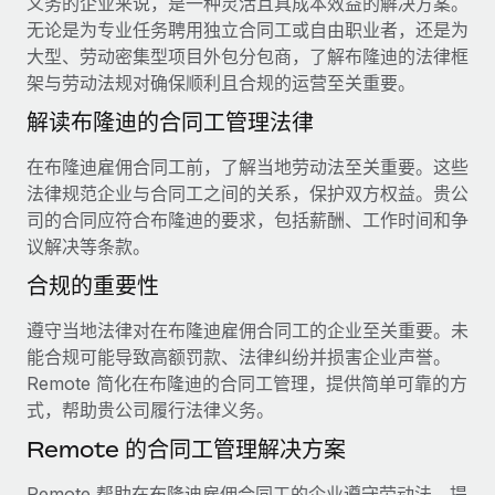
义务的企业来说，是一种灵活且具成本效益的解决方案。
服务
薪金与人才洞察
Remote Build
即将推出
无论是为专业任务聘用独立合同工或自由职业者，还是为
咨询专家
集成与人工智能自动化咨询
大型、劳动密集型项目外包分包商，了解布隆迪的法律框
洞察中心
获得全球人力资源与合规方面的专家帮助
架与劳动法规对确保顺利且合规的运营至关重要。
获得支持
解读布隆迪的合同工管理法律
背景调查
案例研究
简化候选人筛选流程
查看全部资源
在布隆迪雇佣合同工前，了解当地劳动法至关重要。这些
法律规范企业与合同工之间的关系，保护双方权益。贵公
合规守望台
司的合同应符合布隆迪的要求，包括薪酬、工作时间和争
防范合规风险
博客
议解决等条款。
设备管理
Why owned entities are key to maintaining
合规的重要性
EOR compliance
在全球范围内配置和跟踪 IT 设备
遵守当地法律对在布隆迪雇佣合同工的企业至关重要。未
As the global workforce continues to expand in response
实体设立
能合规可能导致高额罚款、法律纠纷并损害企业声誉。
to the demands of today’s labor market, the...
快速建立合规实体
Remote 简化在布隆迪的合同工管理，提供简单可靠的方
了解更多
式，帮助贵公司履行法律义务。
人员调配与搬迁
Remote 的合同工管理解决方案
轻松搬迁员工
What a Workday global payroll implementation
Remote 帮助在布隆迪雇佣合同工的企业遵守劳动法，提