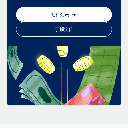
福利
actually looks like
轻松管理员工福利
Most teams hear "payroll implementation" and picture a
预订演示
six-month project with a dedicated team....
了解定价
了解更多