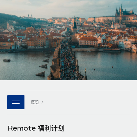
全球合同工入职与管理
合同工薪酬结算计算器
登录
Nederlands
探索全球合同工的结算货币选项与结算速度
PEO
成长阶段
外包复杂雇佣任务
Français
初创企业
通过 REMOTE 学习
为成长型企业量身打造的全球敏捷型人力资源与薪资解决方案
Deutsch
研究与指引
基础设施
中型市场
Remote Embedded
案例研究
通过定制化人力资源解决方案扩展团队
Español
将人力资源无缝融入工作流程
人力资源术语表
企业
Italiano
平台
面向大型企业的全球化人力资源服务
核对表和模板
团队的内置核心人力资源功能
Português (Portugal)
职位描述库
连接
新的
与我们携手合作
日本語
使用我们的 MCP 将任何人工智能工具与 Remote 平台相连
概览
战略技术合作伙伴
网络研讨会
集成
灵活地将全球人力资源嵌入您的平台
한국어
活动
借助核心业务工具简化流程
成为合作伙伴
Remote 福利计划
中文（简体）
新闻室
与我们共探合作机遇