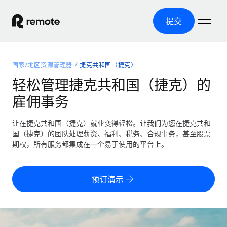
提交
首页
国家/地区资源管理器
捷克共和国（捷克）
产品
轻松管理捷克共和国（捷克）的
雇佣事务
解决方案
全球招聘
全球薪资管理
让在捷克共和国（捷克）就业变得轻松。让我们为您在捷克共和
资源
覆盖全球
轻松运行合规薪资
国（捷克）的团队处理薪资、福利、税务、合规事务，甚至股票
国家/地区资源管理器
期权，所有服务都集成在一个易于使用的平台上。
定价
工具与计算器
第三方雇佣托管服务
按国家/地区查找全球雇佣支持
零实体成本实现全球扩张
误分类风险计算工具
美国各州浏览器
预订演示
按国家/地区检查员工误分类风险
第三方合同工托管服务
简化美国各州的招聘
中文（简体）
全球合规聘用合同工
员工成本计算器
Remote 无惧对比
计算任何国家的员工总成本
合同工管理
English
了解我们的竞争优势