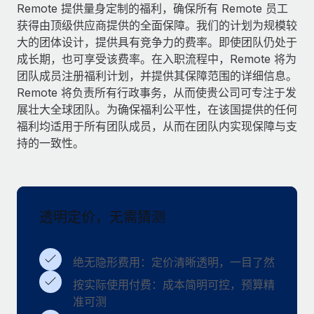
服务
Remote 提供量身定制的福利，确保所有 Remote 员工
薪金与人才洞察
Remote Build
即将推出
获得由顶级供应商提供的全面保障。我们的计划为规模较
咨询专家
集成与人工智能自动化咨询
洞察中心
大的团体设计，提供具有竞争力的费率。即使团队仍处于
获得全球人力资源与合规方面的专家帮助
成长期，也可享受该费率。在入职流程中，Remote 将为
获得支持
团队成员注册福利计划，并提供其保障范围的详细信息。
背景调查
案例研究
Remote 将负责所有行政事务，从而使贵公司可专注于发
简化候选人筛选流程
查看全部资源
展壮大全球团队。为确保福利公平性，在该国提供的任何
福利均适用于所有团队成员，从而在团队内实现保障与支
合规守望台
持的一致性。
防范合规风险
博客
设备管理
Why owned entities are key to maintaining
EOR compliance
在全球范围内配置和跟踪 IT 设备
透明定价，无需猜测
As the global workforce continues to expand in response
实体设立
to the demands of today’s labor market, the...
快速建立合规实体
了解更多
绝无隐形费用：定价清晰透明，一目了然
人员调配与搬迁
按实际使用付费：成本简明可控，预算精
轻松搬迁员工
准可测
What a Workday global payroll implementation