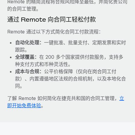
Remote 的精简流程将合规风险降至最低，并简化贵公司
福利
actually looks like
的合同工管理。
轻松管理员工福利
了解更多
Most teams hear "payroll implementation" and picture a
通过 Remote 向合同工轻松付款
six-month project with a dedicated team....
Remote 通过以下方式简化合同工付款流程：
了解更多
自动化处理：
一键批准、批量支付、定期发票和实时
跟踪。
全球覆盖：
在 200 多个国家提供付款服务，支持多
种支付方式和币种灵活性。
成本与合规：
公平价格保障（仅向在岗合同工付
款）、内置遵循地区法规的合规机制，以及本地化合
同。
了解 Remote 如何简化在捷克共和国的合同工管理，
立
即开始免费体验
。