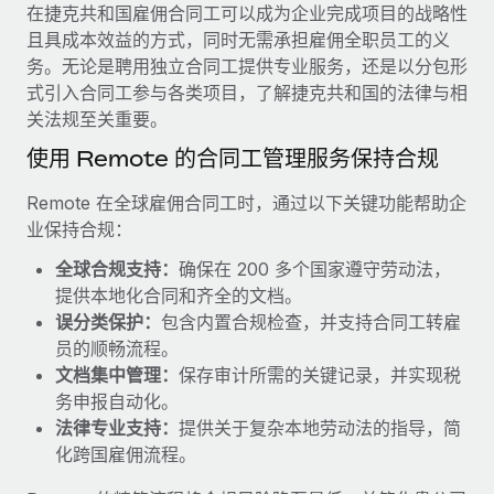
服务
在捷克共和国雇佣合同工可以成为企业完成项目的战略性
薪金与人才洞察
Remote Build
即将推出
且具成本效益的方式，同时无需承担雇佣全职员工的义
咨询专家
集成与人工智能自动化咨询
洞察中心
务。无论是聘用独立合同工提供专业服务，还是以分包形
获得全球人力资源与合规方面的专家帮助
式引入合同工参与各类项目，了解捷克共和国的法律与相
获得支持
关法规至关重要。
背景调查
案例研究
简化候选人筛选流程
使用 Remote 的合同工管理服务保持合规
查看全部资源
Cultivating a Thriving Remote-First Culture in
Partnership with Remote
合规守望台
Remote 在全球雇佣合同工时，通过以下关键功能帮助企
防范合规风险
业保持合规：
博客
At a glance Discover the evolution of TheyDo, a pioneering
journey management platform that has...
全球合规支持：
确保在 200 多个国家遵守劳动法，
设备管理
Why owned entities are key to maintaining
提供本地化合同和齐全的文档。
EOR compliance
在全球范围内配置和跟踪 IT 设备
了解更多
误分类保护：
包含内置合规检查，并支持合同工转雇
As the global workforce continues to expand in response
员的顺畅流程。
实体设立
to the demands of today’s labor market, the...
文档集中管理：
保存审计所需的关键记录，并实现税
快速建立合规实体
Reverse Tech's strategic partnership with
务申报自动化。
Remote for contractor management and
了解更多
人员调配与搬迁
payroll
法律专业支持：
提供关于复杂本地劳动法的指导，简
轻松搬迁员工
化跨国雇佣流程。
Reverse Tech at a glance Health and wellness startup,
What a Workday global payroll implementation
Reverse Tech, partnered with Remote to manage...