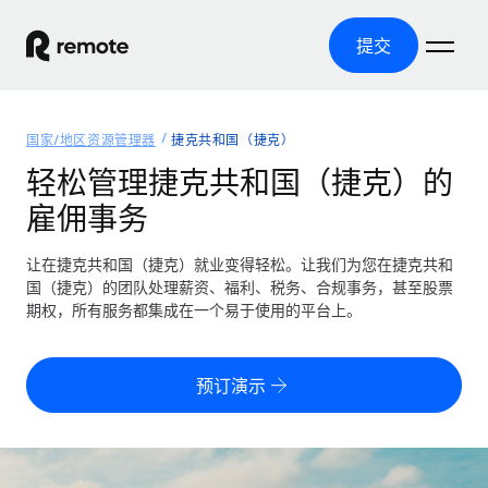
提交
首页
国家/地区资源管理器
捷克共和国（捷克）
产品
轻松管理捷克共和国（捷克）的
雇佣事务
解决方案
全球招聘
全球薪资管理
让在捷克共和国（捷克）就业变得轻松。让我们为您在捷克共和
资源
覆盖全球
轻松运行合规薪资
国（捷克）的团队处理薪资、福利、税务、合规事务，甚至股票
国家/地区资源管理器
期权，所有服务都集成在一个易于使用的平台上。
定价
工具与计算器
第三方雇佣托管服务
按国家/地区查找全球雇佣支持
零实体成本实现全球扩张
误分类风险计算工具
美国各州浏览器
预订演示
按国家/地区检查员工误分类风险
第三方合同工托管服务
简化美国各州的招聘
中文（简体）
全球合规聘用合同工
员工成本计算器
Remote 无惧对比
计算任何国家的员工总成本
合同工管理
English
了解我们的竞争优势