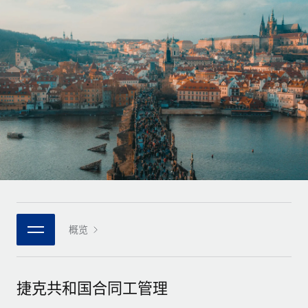
全球合同工入职与管理
合同工薪酬结算计算器
登录
Nederlands
探索全球合同工的结算货币选项与结算速度
PEO
成长阶段
外包复杂雇佣任务
Français
初创企业
通过 REMOTE 学习
为成长型企业量身打造的全球敏捷型人力资源与薪资解决方案
Deutsch
研究与指引
基础设施
中型市场
Remote Embedded
案例研究
通过定制化人力资源解决方案扩展团队
Español
将人力资源无缝融入工作流程
人力资源术语表
企业
Italiano
平台
面向大型企业的全球化人力资源服务
核对表和模板
团队的内置核心人力资源功能
Português (Portugal)
职位描述库
连接
新的
与我们携手合作
日本語
使用我们的 MCP 将任何人工智能工具与 Remote 平台相连
概览
战略技术合作伙伴
网络研讨会
集成
灵活地将全球人力资源嵌入您的平台
한국어
活动
借助核心业务工具简化流程
成为合作伙伴
捷克共和国合同工管理
中文（简体）
新闻室
与我们共探合作机遇