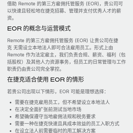
服务
借助 Remote 的第三方雇佣托管服务 (EOR)，贵公司可
薪金与人才洞察
Remote Build
即将推出
以快速且轻松地在捷克招募、管理并支付优秀人才的薪
咨询专家
集成与人工智能自动化咨询
洞察中心
资。
获得全球人力资源与合规方面的专家帮助
EOR 的概念与运营模式
获得支持
背景调查
案例研究
Remote 的第三方雇佣托管服务 (EOR) 让贵公司在捷
简化候选人筛选流程
查看全部资源
克 无需设立本地法人即可合法雇用员工。形式上由
合规守望台
Remote 作为法定雇主，我们负责合规、薪资、福利（包
防范合规风险
括股权）及其他人力资源事务，但员工的日常管理与工作
博客
职责仍由贵公司完全掌控。
设备管理
Why owned entities are key to maintaining
在捷克适合使用 EOR 的情形
EOR compliance
在全球范围内配置和跟踪 IT 设备
As the global workforce continues to expand in response
若贵公司出现以下情形，EOR 可能是理想选择：
实体设立
to the demands of today’s labor market, the...
快速建立合规实体
需要在捷克雇用员工，但不希望设立本地法人
在决定全面扩张前测试当地市场
了解更多
人员调配与搬迁
希望确保遵守当地雇佣法规和税务要求
轻松搬迁员工
需要一种在捷克快速且具成本效益的员工入职方式
在设立法人前需要临时的用工解决方案
What a Workday global payroll implementation