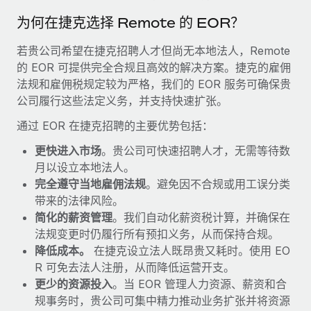
福利
actually looks like
为何在捷克选择 Remote 的 EOR？
轻松管理员工福利
Most teams hear "payroll implementation" and picture a
six-month project with a dedicated team....
若贵公司希望在捷克招聘人才但尚无本地法人，Remote
的 EOR 可提供完全合规且高效的解决方案。捷克的雇佣
了解更多
法规和雇佣税规定较为严格，我们的 EOR 服务可确保贵
公司履行这些法定义务，并支持快速扩张。
通过 EOR 在捷克招聘的主要优势包括：
更快进入市场
。贵公司可快速招聘人才，无需等待数
月以设立本地法人。
完全遵守当地雇佣法规
。避免因不合规或用工误分类
带来的法律风险。
简化的薪资管理
。我们自动化薪资税计算，并确保在
法规变更时仍履行所有预扣义务，从而保持合规。
降低成本。
在捷克设立法人既昂贵又耗时。使用 EO
R 可免去法人注册，从而降低运营开支。
更少的资源投入
。当 EOR 管理人力资源、薪资和合
规事务时，贵公司可集中精力推动业务扩张并将资源