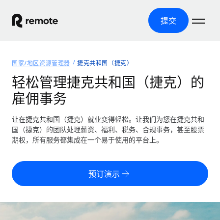
提交
首页
国家/地区资源管理器
捷克共和国（捷克）
产品
轻松管理捷克共和国（捷克）的
雇佣事务
解决方案
全球招聘
全球薪资管理
让在捷克共和国（捷克）就业变得轻松。让我们为您在捷克共和
资源
覆盖全球
轻松运行合规薪资
国（捷克）的团队处理薪资、福利、税务、合规事务，甚至股票
国家/地区资源管理器
期权，所有服务都集成在一个易于使用的平台上。
定价
工具与计算器
第三方雇佣托管服务
按国家/地区查找全球雇佣支持
零实体成本实现全球扩张
误分类风险计算工具
美国各州浏览器
预订演示
按国家/地区检查员工误分类风险
第三方合同工托管服务
简化美国各州的招聘
中文（简体）
全球合规聘用合同工
员工成本计算器
Remote 无惧对比
计算任何国家的员工总成本
合同工管理
English
了解我们的竞争优势