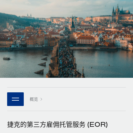
全球合同工入职与管理
合同工薪酬结算计算器
登录
Nederlands
探索全球合同工的结算货币选项与结算速度
PEO
成长阶段
外包复杂雇佣任务
Français
初创企业
通过 REMOTE 学习
为成长型企业量身打造的全球敏捷型人力资源与薪资解决方案
Deutsch
研究与指引
基础设施
中型市场
Remote Embedded
案例研究
通过定制化人力资源解决方案扩展团队
Español
将人力资源无缝融入工作流程
人力资源术语表
企业
Italiano
平台
面向大型企业的全球化人力资源服务
核对表和模板
团队的内置核心人力资源功能
Português (Portugal)
职位描述库
连接
新的
与我们携手合作
日本語
使用我们的 MCP 将任何人工智能工具与 Remote 平台相连
概览
战略技术合作伙伴
网络研讨会
集成
灵活地将全球人力资源嵌入您的平台
한국어
活动
借助核心业务工具简化流程
成为合作伙伴
捷克的第三方雇佣托管服务 (EOR)
中文（简体）
新闻室
与我们共探合作机遇