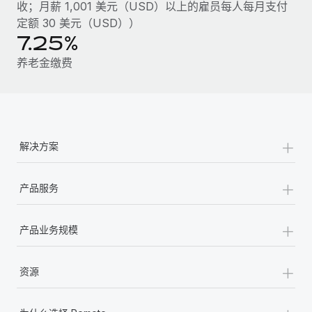
福利
收；月薪 1,001 美元（USD）以上的雇员每人每月支付
actually looks like
轻松管理员工福利
定额 30 美元（USD））
了解更多
Most teams hear "payroll implementation" and picture a
7.25%
six-month project with a dedicated team....
养老金缴费
了解更多
+
解决方案
+
产品服务
+
产品业务规模
+
资源