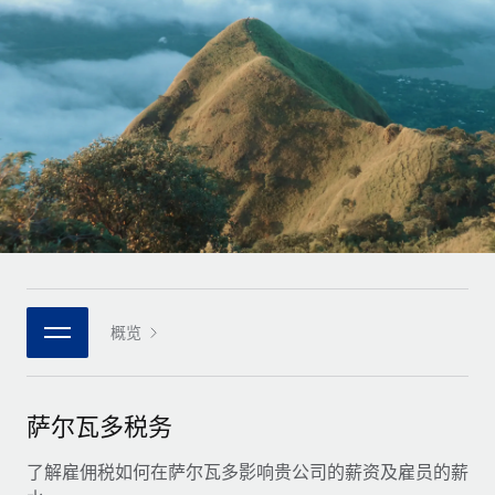
全球合同工入职与管理
合同工薪酬结算计算器
登录
Nederlands
探索全球合同工的结算货币选项与结算速度
PEO
成长阶段
外包复杂雇佣任务
Français
初创企业
通过 REMOTE 学习
为成长型企业量身打造的全球敏捷型人力资源与薪资解决方案
Deutsch
研究与指引
基础设施
中型市场
Remote Embedded
案例研究
通过定制化人力资源解决方案扩展团队
Español
将人力资源无缝融入工作流程
人力资源术语表
企业
Italiano
平台
面向大型企业的全球化人力资源服务
核对表和模板
团队的内置核心人力资源功能
Português (Portugal)
职位描述库
连接
概览
新的
与我们携手合作
日本語
使用我们的 MCP 将任何人工智能工具与 Remote 平台相连
战略技术合作伙伴
网络研讨会
集成
灵活地将全球人力资源嵌入您的平台
한국어
萨尔瓦多税务
活动
借助核心业务工具简化流程
成为合作伙伴
中文（简体）
新闻室
了解雇佣税如何在萨尔瓦多影响贵公司的薪资及雇员的薪
与我们共探合作机遇