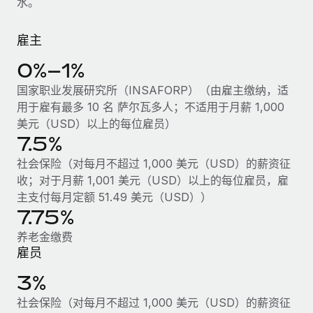
水。
服务
薪金与人才洞察
Remote Build
即将推出
咨询专家
集成与人工智能自动化咨询
雇主
洞察中心
获得全球人力资源与合规方面的专家帮助
0%–1%
获得支持
背景调查
案例研究
国家职业发展研究所（INSAFORP）（由雇主缴纳，适
简化候选人筛选流程
查看全部资源
用于雇有最多 10 名 萨尔瓦多人；不适用于月薪 1,000
Cultivating a Thriving Remote-First Culture in
美元（USD）以上的每位雇员）
Partnership with Remote
合规守望台
7.5%
防范合规风险
博客
At a glance Discover the evolution of TheyDo, a pioneering
社会保险（对每月不超过 1,000 美元（USD）的薪资征
journey management platform that has...
设备管理
Why owned entities are key to maintaining
收；对于月薪 1,001 美元（USD）以上的每位雇员，雇
EOR compliance
在全球范围内配置和跟踪 IT 设备
了解更多
主支付每月定额 51.49 美元（USD））
7.75%
As the global workforce continues to expand in response
实体设立
to the demands of today’s labor market, the...
养老金缴费
快速建立合规实体
Reverse Tech's strategic partnership with
雇员
Remote for contractor management and
了解更多
人员调配与搬迁
payroll
3%
轻松搬迁员工
Reverse Tech at a glance Health and wellness startup,
社会保险（对每月不超过 1,000 美元（USD）的薪资征
What a Workday global payroll implementation
Reverse Tech, partnered with Remote to manage...