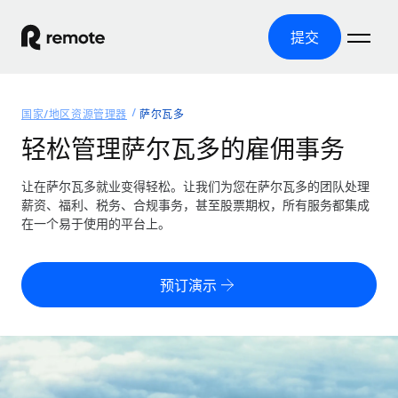
提交
首页
国家/地区资源管理器
萨尔瓦多
产品
轻松管理萨尔瓦多的雇佣事务
解决方案
全球招聘
让在萨尔瓦多就业变得轻松。让我们为您在萨尔瓦多的团队处理
薪资、福利、税务、合规事务，甚至股票期权，所有服务都集成
全球薪资管理
资源
在一个易于使用的平台上。
覆盖全球
轻松运行合规薪资
国家/地区资源管理器
定价
工具与计算器
第三方雇佣托管服务
按国家/地区查找全球雇佣支持
预订演示
零实体成本实现全球扩张
误分类风险计算工具
美国各州浏览器
按国家/地区检查员工误分类风险
第三方合同工托管服务
简化美国各州的招聘
中文（简体）
全球合规聘用合同工
员工成本计算器
Remote 无惧对比
计算任何国家的员工总成本
合同工管理
English
了解我们的竞争优势