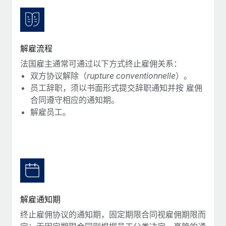
服务
薪金与人才洞察
Remote Build
即将推出
咨询专家
集成与人工智能自动化咨询
洞察中心
获得全球人力资源与合规方面的专家帮助
解雇流程
获得支持
背景调查
案例研究
法国雇主通常可通过以下方式终止雇佣关系：
简化候选人筛选流程
查看全部资源
双方协议解除（
rupture conventionnelle
）。
员工辞职，须以书面形式提交辞职通知并按 雇佣
合规守望台
合同遵守相应的通知期。
防范合规风险
博客
解雇员工。
设备管理
Why owned entities are key to maintaining
EOR compliance
在全球范围内配置和跟踪 IT 设备
As the global workforce continues to expand in response
实体设立
to the demands of today’s labor market, the...
快速建立合规实体
了解更多
人员调配与搬迁
解雇通知期
轻松搬迁员工
终止雇佣协议的通知期，固定期限合同视雇佣期限而
What a Workday global payroll implementation