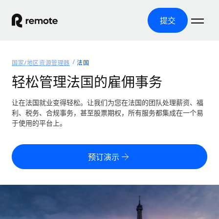
提交
首页
国家/地区资源管理器
法国
产品
轻松管理法国的雇佣事务
解决方案
全球招聘
让在法国就业变得轻松。让我们为您在法国的团队处理薪资、福
利、税务、合规事务，甚至股票期权，所有服务都集成在一个易
全球薪资管理
资源
于使用的平台上。
覆盖全球
轻松运行合规薪资
国家/地区资源管理器
定价
工具与计算器
第三方雇佣托管服务
按国家/地区查找全球雇佣支持
预订演示
零实体成本实现全球扩张
误分类风险计算工具
美国各州浏览器
按国家/地区检查员工误分类风险
第三方合同工托管服务
简化美国各州的招聘
中文（简体）
全球合规聘用合同工
员工成本计算器
Remote 无惧对比
计算任何国家的员工总成本
合同工管理
English
了解我们的竞争优势