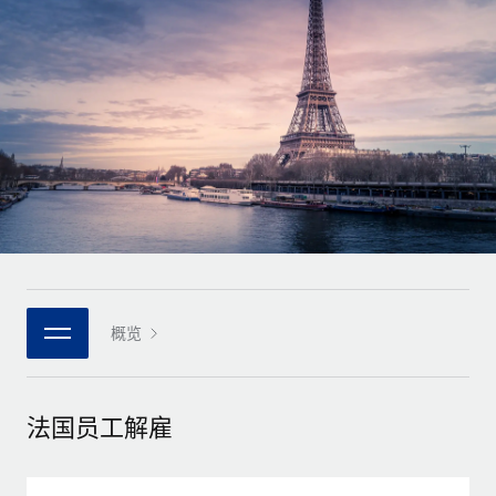
全球合同工入职与管理
合同工薪酬结算计算器
登录
Nederlands
探索全球合同工的结算货币选项与结算速度
PEO
成长阶段
外包复杂雇佣任务
Français
初创企业
通过 REMOTE 学习
为成长型企业量身打造的全球敏捷型人力资源与薪资解决方案
Deutsch
研究与指引
基础设施
中型市场
Remote Embedded
案例研究
通过定制化人力资源解决方案扩展团队
Español
将人力资源无缝融入工作流程
人力资源术语表
企业
Italiano
平台
面向大型企业的全球化人力资源服务
核对表和模板
团队的内置核心人力资源功能
Português (Portugal)
职位描述库
连接
概览
新的
与我们携手合作
日本語
使用我们的 MCP 将任何人工智能工具与 Remote 平台相连
战略技术合作伙伴
网络研讨会
集成
灵活地将全球人力资源嵌入您的平台
한국어
法国员工解雇
活动
借助核心业务工具简化流程
成为合作伙伴
中文（简体）
新闻室
与我们共探合作机遇