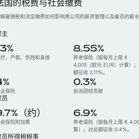
法国的税费与社会缴费
了解雇佣税和法定缴费如何影响贵公司的薪资管理以及雇员的薪
雇主
13%
8.55%
医疗、产假、伤残和身故
养老保险（按每月上限 €
4,005（欧元 EUR）计算）
额征收 2.11%。
4%
0.3%
失业保险
自治团结贡献
雇员
9.7%（约）
6.9%
社会保险附加费
养老保险（按每月上限 € 4,00
算）；对总额征收 0.4%。
雇员所得税税率