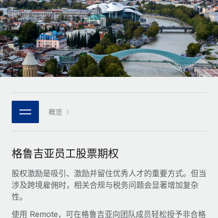
全球合同工入职与管理
合同工薪酬结算计算器
登录
Nederlands
探索全球合同工的结算货币选项与结算速度
PEO
成长阶段
外包复杂雇佣任务
Français
初创企业
通过 REMOTE 学习
为成长型企业量身打造的全球敏捷型人力资源与薪资解决方案
Deutsch
研究与指引
基础设施
中型市场
Remote Embedded
案例研究
通过定制化人力资源解决方案扩展团队
Español
将人力资源无缝融入工作流程
人力资源术语表
企业
Italiano
概览
平台
面向大型企业的全球化人力资源服务
核对表和模板
团队的内置核心人力资源功能
Português (Portugal)
职位描述库
连接
新的
与我们携手合作
格鲁吉亚员工股票期权
日本語
使用我们的 MCP 将任何人工智能工具与 Remote 平台相连
战略技术合作伙伴
网络研讨会
股权激励是吸引、激励并留住优秀人才的重要方式。但当
集成
灵活地将全球人力资源嵌入您的平台
한국어
涉及跨境雇佣时，相关合规与税务问题会显著增加复杂
活动
借助核心业务工具简化流程
性。
成为合作伙伴
中文（简体）
新闻室
与我们共探合作机遇
使用 Remote，可在格鲁吉亚向团队成员轻松授予非合格