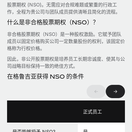
服务
股票期权 (NSO)。无需应对合规难题或繁重的行政工
薪金与人才洞察
Remote Build
即将推出
作，全程为贵公司与团队成员提供清晰且简化的流程。
咨询专家
集成与人工智能自动化咨询
洞察中心
获得全球人力资源与合规方面的专家帮助
什么是非合格股票期权（NSO）？
获得支持
背景调查
非合格股票期权（NSO）是一种股权激励。它赋予团队
案例研究
简化候选人筛选流程
成员以固定价格购买公司一定数量股份的权利，该固定价
查看全部资源
格称为行权价格。
合规守望台
因此，非公开股票期权是培养员工长期忠诚度、使其与公
防范合规风险
博客
司战略目标保持一致的绝佳方式。
设备管理
Why owned entities are key to maintaining
在格鲁吉亚获得 NSO 的条件
EOR compliance
在全球范围内配置和跟踪 IT 设备
As the global workforce continues to expand in response
←
→
实体设立
to the demands of today’s labor market, the...
快速建立合规实体
了解更多
正式员工
人员调配与搬迁
轻松搬迁员工
What a Workday global payroll implementation
是否能够授予 NSO?
是