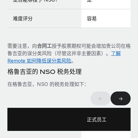
福利
actually looks like
轻松管理员工福利
Most teams hear "payroll implementation" and picture a
难度评分
容易
six-month project with a dedicated team....
了解更多
需要注意，向
合同工
授予股票期权可能会增加贵公司在格
鲁吉亚的误分类风险（尽管这并非主要因素）。
了解
Remote 如何降低误分类风险
。
格鲁吉亚的 NSO 税务处理
在格鲁吉亚，NSO 的税务处理如下：
←
→
正式员工