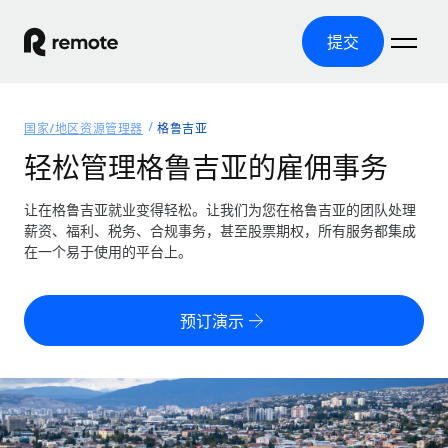
提交
首页
国家/地区资源管理器
格鲁吉亚
产品
轻松管理格鲁吉亚的雇佣事务
解决方案
全球招聘
让在格鲁吉亚就业变得轻松。让我们为您在格鲁吉亚的团队处理
薪资、福利、税务、合规事务，甚至股票期权，所有服务都集成
全球薪资管理
资源
在一个易于使用的平台上。
覆盖全球
轻松运行合规薪资
国家/地区资源管理器
定价
工具与计算器
第三方雇佣托管服务
按国家/地区查找全球雇佣支持
预订演示
零实体成本实现全球扩张
误分类风险计算工具
美国各州浏览器
按国家/地区检查员工误分类风险
第三方合同工托管服务
简化美国各州的招聘
中文（简体）
全球合规聘用合同工
员工成本计算器
Remote 无惧对比
计算任何国家的员工总成本
合同工管理
English
了解我们的竞争优势