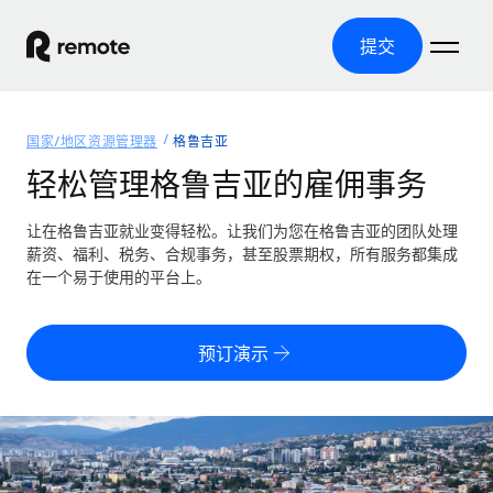
提交
首页
国家/地区资源管理器
格鲁吉亚
产品
轻松管理格鲁吉亚的雇佣事务
解决方案
全球招聘
让在格鲁吉亚就业变得轻松。让我们为您在格鲁吉亚的团队处理
薪资、福利、税务、合规事务，甚至股票期权，所有服务都集成
全球薪资管理
资源
在一个易于使用的平台上。
覆盖全球
轻松运行合规薪资
国家/地区资源管理器
定价
工具与计算器
第三方雇佣托管服务
按国家/地区查找全球雇佣支持
预订演示
零实体成本实现全球扩张
误分类风险计算工具
美国各州浏览器
按国家/地区检查员工误分类风险
第三方合同工托管服务
简化美国各州的招聘
中文（简体）
全球合规聘用合同工
员工成本计算器
Remote 无惧对比
计算任何国家的员工总成本
合同工管理
English
了解我们的竞争优势