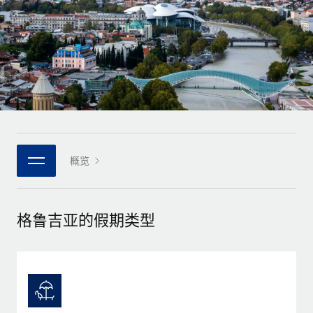
全球合同工入职与管理
合同工薪酬结算计算器
登录
Nederlands
探索全球合同工的结算货币选项与结算速度
PEO
成长阶段
外包复杂雇佣任务
Français
初创企业
通过 REMOTE 学习
为成长型企业量身打造的全球敏捷型人力资源与薪资解决方案
Deutsch
研究与指引
基础设施
中型市场
Remote Embedded
案例研究
通过定制化人力资源解决方案扩展团队
Español
将人力资源无缝融入工作流程
人力资源术语表
企业
Italiano
概览
平台
面向大型企业的全球化人力资源服务
核对表和模板
团队的内置核心人力资源功能
Português (Portugal)
职位描述库
连接
新的
与我们携手合作
格鲁吉亚的假期类型
日本語
使用我们的 MCP 将任何人工智能工具与 Remote 平台相连
战略技术合作伙伴
网络研讨会
集成
灵活地将全球人力资源嵌入您的平台
한국어
活动
借助核心业务工具简化流程
成为合作伙伴
中文（简体）
新闻室
与我们共探合作机遇