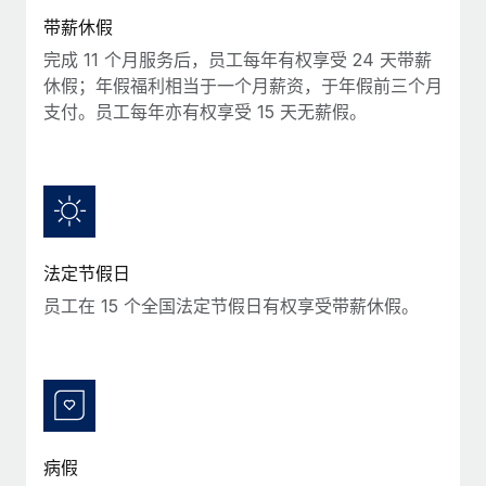
服务
薪金与人才洞察
Remote Build
即将推出
带薪休假
咨询专家
集成与人工智能自动化咨询
完成 11 个月服务后，员工每年有权享受 24 天带薪
洞察中心
获得全球人力资源与合规方面的专家帮助
休假；年假福利相当于一个月薪资，于年假前三个月
获得支持
支付。员工每年亦有权享受 15 天无薪假。
背景调查
案例研究
简化候选人筛选流程
查看全部资源
合规守望台
防范合规风险
博客
设备管理
法定节假日
Why owned entities are key to maintaining
EOR compliance
在全球范围内配置和跟踪 IT 设备
员工在 15 个全国法定节假日有权享受带薪休假。
As the global workforce continues to expand in response
实体设立
to the demands of today’s labor market, the...
快速建立合规实体
了解更多
人员调配与搬迁
轻松搬迁员工
病假
What a Workday global payroll implementation