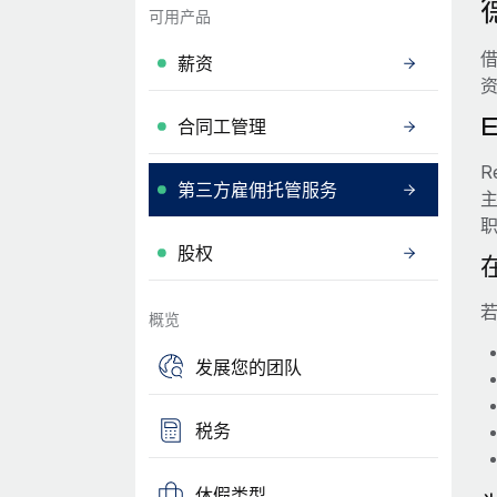
可用产品
借
薪资
合同工管理
R
第三方雇佣托管服务
股权
若
概览
发展您的团队
税务
休假类型