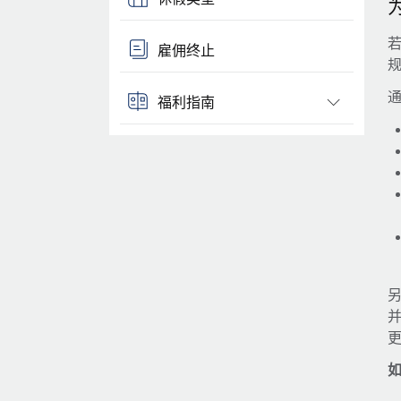
雇佣终止
通
福利指南
另
如