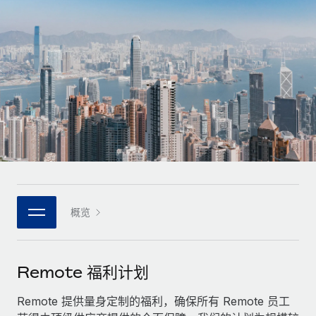
全球合同工入职与管理
合同工薪酬结算计算器
登录
Nederlands
探索全球合同工的结算货币选项与结算速度
PEO
成长阶段
外包复杂雇佣任务
Français
初创企业
通过 REMOTE 学习
为成长型企业量身打造的全球敏捷型人力资源与薪资解决方案
Deutsch
研究与指引
基础设施
中型市场
Remote Embedded
案例研究
通过定制化人力资源解决方案扩展团队
Español
将人力资源无缝融入工作流程
人力资源术语表
企业
Italiano
平台
面向大型企业的全球化人力资源服务
核对表和模板
团队的内置核心人力资源功能
Português (Portugal)
职位描述库
连接
概览
新的
与我们携手合作
日本語
使用我们的 MCP 将任何人工智能工具与 Remote 平台相连
战略技术合作伙伴
网络研讨会
集成
灵活地将全球人力资源嵌入您的平台
한국어
Remote 福利计划
活动
借助核心业务工具简化流程
成为合作伙伴
中文（简体）
新闻室
Remote 提供量身定制的福利，确保所有 Remote 员工
与我们共探合作机遇