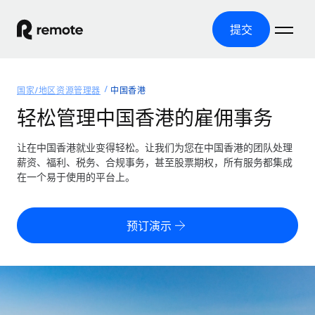
提交
首页
国家/地区资源管理器
中国香港
产品
轻松管理中国香港的雇佣事务
解决方案
全球招聘
让在中国香港就业变得轻松。让我们为您在中国香港的团队处理
薪资、福利、税务、合规事务，甚至股票期权，所有服务都集成
全球薪资管理
资源
在一个易于使用的平台上。
覆盖全球
轻松运行合规薪资
国家/地区资源管理器
定价
工具与计算器
第三方雇佣托管服务
按国家/地区查找全球雇佣支持
预订演示
零实体成本实现全球扩张
误分类风险计算工具
美国各州浏览器
按国家/地区检查员工误分类风险
第三方合同工托管服务
简化美国各州的招聘
中文（简体）
全球合规聘用合同工
员工成本计算器
Remote 无惧对比
计算任何国家的员工总成本
合同工管理
English
了解我们的竞争优势