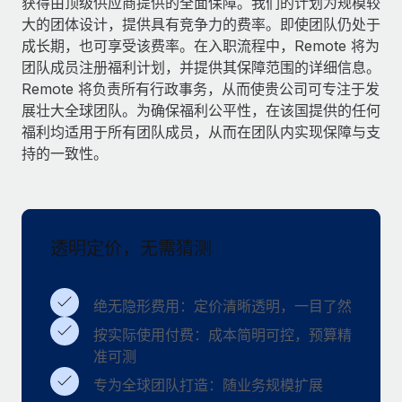
获得由顶级供应商提供的全面保障。我们的计划为规模较
服务
薪金与人才洞察
Remote Build
即将推出
大的团体设计，提供具有竞争力的费率。即使团队仍处于
咨询专家
集成与人工智能自动化咨询
成长期，也可享受该费率。在入职流程中，Remote 将为
洞察中心
获得全球人力资源与合规方面的专家帮助
团队成员注册福利计划，并提供其保障范围的详细信息。
Remote 将负责所有行政事务，从而使贵公司可专注于发
获得支持
背景调查
案例研究
展壮大全球团队。为确保福利公平性，在该国提供的任何
简化候选人筛选流程
查看全部资源
福利均适用于所有团队成员，从而在团队内实现保障与支
持的一致性。
合规守望台
防范合规风险
博客
设备管理
Why owned entities are key to maintaining
EOR compliance
透明定价，无需猜测
在全球范围内配置和跟踪 IT 设备
As the global workforce continues to expand in response
实体设立
to the demands of today’s labor market, the...
绝无隐形费用：定价清晰透明，一目了然
快速建立合规实体
了解更多
按实际使用付费：成本简明可控，预算精
人员调配与搬迁
准可测
轻松搬迁员工
专为全球团队打造：随业务规模扩展
What a Workday global payroll implementation