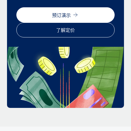
福利
actually looks like
轻松管理员工福利
Most teams hear "payroll implementation" and picture a
预订演示
six-month project with a dedicated team....
了解定价
了解更多