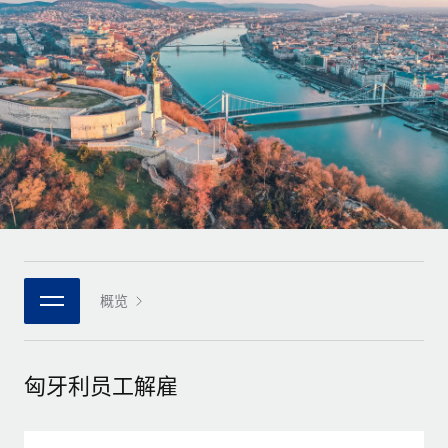
全球合同工入职与管理
合同工薪酬结算计算器
登录
Nederlands
探索全球合同工的结算货币选项与结算速度
PEO
成长阶段
外包复杂雇佣任务
Français
初创企业
通过 REMOTE 学习
为成长型企业量身打造的全球敏捷型人力资源与薪资解决方案
Deutsch
研究与指引
基础设施
中型市场
Remote Embedded
案例研究
通过定制化人力资源解决方案扩展团队
Español
将人力资源无缝融入工作流程
人力资源术语表
企业
Italiano
平台
面向大型企业的全球化人力资源服务
核对表和模板
团队的内置核心人力资源功能
Português (Portugal)
职位描述库
连接
概览
新的
与我们携手合作
日本語
使用我们的 MCP 将任何人工智能工具与 Remote 平台相连
战略技术合作伙伴
网络研讨会
集成
灵活地将全球人力资源嵌入您的平台
한국어
匈牙利员工解雇
活动
借助核心业务工具简化流程
成为合作伙伴
中文（简体）
新闻室
与我们共探合作机遇