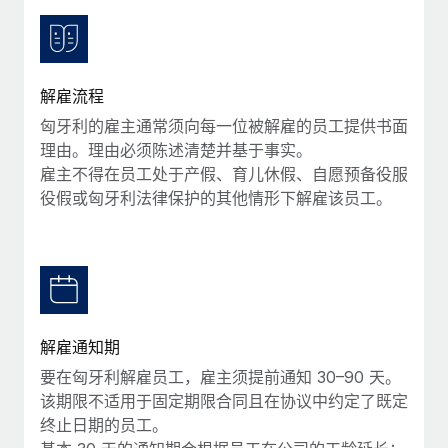
服务
薪金与人才洞察
Remote Build
即将推出
咨询专家
集成与人工智能自动化咨询
洞察中心
获得全球人力资源与合规方面的专家帮助
解雇流程
获得支持
背景调查
案例研究
匈牙利的雇主通常须向每一位被解雇的员工提供书面
简化候选人筛选流程
查看全部资源
理由。理由必须陈述清楚并基于事实。
雇主不得在员工处于产假、育儿休假、自愿预备役服
合规守望台
役假或匈牙利法律保护的其他情形下解雇该员工。
防范合规风险
博客
设备管理
Why owned entities are key to maintaining
EOR compliance
在全球范围内配置和跟踪 IT 设备
As the global workforce continues to expand in response
实体设立
to the demands of today’s labor market, the...
快速建立合规实体
解雇通知期
了解更多
要在匈牙利解雇员工，雇主须提前通知 30–90 天。
人员调配与搬迁
该期限不适用于固定期限合同且在协议中约定了既定
轻松搬迁员工
终止日期的员工。
What a Workday global payroll implementation