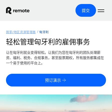
提交
首页
国家/地区资源管理器
匈牙利
产品
轻松管理匈牙利的雇佣事务
解决方案
全球招聘
让在匈牙利就业变得轻松。让我们为您在匈牙利的团队处理薪
资、福利、税务、合规事务，甚至股票期权，所有服务都集成在
全球薪资管理
资源
一个易于使用的平台上。
覆盖全球
轻松运行合规薪资
国家/地区资源管理器
定价
工具与计算器
第三方雇佣托管服务
按国家/地区查找全球雇佣支持
预订演示
零实体成本实现全球扩张
误分类风险计算工具
美国各州浏览器
按国家/地区检查员工误分类风险
第三方合同工托管服务
简化美国各州的招聘
中文（简体）
全球合规聘用合同工
员工成本计算器
Remote 无惧对比
计算任何国家的员工总成本
合同工管理
English
了解我们的竞争优势