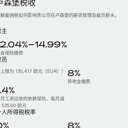
卢森堡税收
了解雇佣税如何影响贵公司在卢森堡的薪资管理及雇员薪水。
雇主
12.04%–14.99%
社会保险缴费
雇员
8%
上限为 135,417 欧元（EUR））
养老金缴费
1.4%
按月工资征收的依赖保险，每月减
 535.50 欧元
个人所得税税率
0%
8%