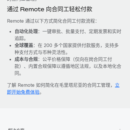
福利
actually looks like
通过 Remote 向合同工轻松付款
轻松管理员工福利
了解更多
Most teams hear "payroll implementation" and picture a
six-month project with a dedicated team....
Remote 通过以下方式简化合同工付款流程：
了解更多
自动化处理
：一键审批、批量支付、定期发票和实时
追踪。
全球覆盖
：在 200 多个国家提供付款服务，支持多
种支付方式与币种灵活性。
成本与合规
：公平价格保障（仅向在岗合同工付
款）、内置合规保障以遵循地区法规，以及本地化合
同。
了解 Remote 如何简化在毛里塔尼亚的合同工管理，
立
即开始免费体验
。