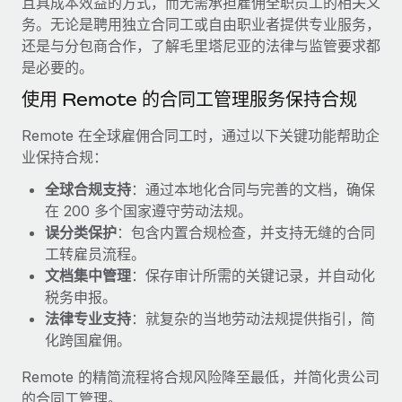
且具成本效益的方式，而无需承担雇佣全职员工的相关义
服务
薪金与人才洞察
Remote Build
即将推出
务。无论是聘用独立合同工或自由职业者提供专业服务，
咨询专家
集成与人工智能自动化咨询
还是与分包商合作，了解毛里塔尼亚的法律与监管要求都
洞察中心
获得全球人力资源与合规方面的专家帮助
是必要的。
获得支持
使用 Remote 的合同工管理服务保持合规
背景调查
案例研究
简化候选人筛选流程
查看全部资源
Remote 在全球雇佣合同工时，通过以下关键功能帮助企
Cultivating a Thriving Remote-First Culture in
业保持合规：
Partnership with Remote
合规守望台
防范合规风险
博客
全球合规支持
：通过本地化合同与完善的文档，确保
At a glance Discover the evolution of TheyDo, a pioneering
在 200 多个国家遵守劳动法规。
journey management platform that has...
设备管理
Why owned entities are key to maintaining
误分类保护
：包含内置合规检查，并支持无缝的合同
EOR compliance
在全球范围内配置和跟踪 IT 设备
了解更多
工转雇员流程。
文档集中管理
：保存审计所需的关键记录，并自动化
As the global workforce continues to expand in response
实体设立
税务申报。
to the demands of today’s labor market, the...
快速建立合规实体
Reverse Tech's strategic partnership with
法律专业支持
：就复杂的当地劳动法规提供指引，简
Remote for contractor management and
了解更多
化跨国雇佣。
人员调配与搬迁
payroll
轻松搬迁员工
Reverse Tech at a glance Health and wellness startup,
Remote 的精简流程将合规风险降至最低，并简化贵公司
What a Workday global payroll implementation
Reverse Tech, partnered with Remote to manage...
的合同工管理。