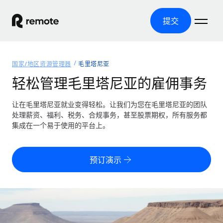
提交
首页
国家/地区资源管理器
毛里塔尼亚
产品
轻松管理毛里塔尼亚的雇佣事务
解决方案
全球招聘
让在毛里塔尼亚就业变得轻松。让我们为您在毛里塔尼亚的团队
处理薪资、福利、税务、合规事务，甚至股票期权，所有服务都
全球薪资管理
资源
集成在一个易于使用的平台上。
覆盖全球
轻松运行合规薪资
国家/地区资源管理器
定价
工具与计算器
第三方雇佣托管服务
按国家/地区查找全球雇佣支持
预订演示
零实体成本实现全球扩张
误分类风险计算工具
美国各州浏览器
按国家/地区检查员工误分类风险
第三方合同工托管服务
简化美国各州的招聘
中文（简体）
全球合规聘用合同工
员工成本计算器
Remote 无惧对比
计算任何国家的员工总成本
合同工管理
English
了解我们的竞争优势