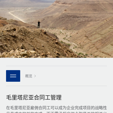
全球合同工入职与管理
合同工薪酬结算计算器
登录
Nederlands
探索全球合同工的结算货币选项与结算速度
PEO
成长阶段
外包复杂雇佣任务
Français
初创企业
通过 REMOTE 学习
为成长型企业量身打造的全球敏捷型人力资源与薪资解决方案
Deutsch
研究与指引
基础设施
中型市场
Remote Embedded
案例研究
通过定制化人力资源解决方案扩展团队
Español
将人力资源无缝融入工作流程
人力资源术语表
企业
Italiano
平台
面向大型企业的全球化人力资源服务
核对表和模板
团队的内置核心人力资源功能
Português (Portugal)
职位描述库
连接
概览
新的
与我们携手合作
日本語
使用我们的 MCP 将任何人工智能工具与 Remote 平台相连
战略技术合作伙伴
网络研讨会
集成
灵活地将全球人力资源嵌入您的平台
한국어
毛里塔尼亚合同工管理
活动
借助核心业务工具简化流程
成为合作伙伴
中文（简体）
新闻室
在毛里塔尼亚雇佣合同工可以成为企业完成项目的战略性
与我们共探合作机遇