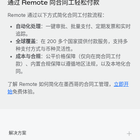
通过 Remote 向合同工轻松付款
福利
actually looks like
轻松管理员工福利
了解更多
Most teams hear "payroll implementation" and picture a
Remote 通过以下方式简化合同工付款流程：
six-month project with a dedicated team....
自动化处理
：一键审批、批量支付、定期发票和实时
了解更多
追踪。
全球覆盖
：在 200 多个国家提供付款服务，支持多
种支付方式与币种灵活性。
成本与合规
：公平价格保障（仅向在岗合同工付
款）、内置合规保障以遵循地区法规，以及本地化合
同。
了解 Remote 如何简化在墨西哥的合同工管理，
立即开
始
免费体验。
+
解决方案