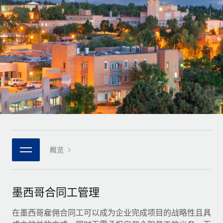
全球合同工入职与管理
合同工薪酬结算计算器
登录
Nederlands
探索全球合同工的结算货币选项与结算速度
PEO
成长阶段
外包复杂雇佣任务
Français
初创企业
通过 REMOTE 学习
为成长型企业量身打造的全球敏捷型人力资源与薪资解决方案
Deutsch
研究与指引
基础设施
中型市场
Remote Embedded
案例研究
通过定制化人力资源解决方案扩展团队
Español
将人力资源无缝融入工作流程
人力资源术语表
企业
Italiano
平台
面向大型企业的全球化人力资源服务
核对表和模板
团队的内置核心人力资源功能
Português (Portugal)
职位描述库
连接
概览
新的
与我们携手合作
日本語
使用我们的 MCP 将任何人工智能工具与 Remote 平台相连
战略技术合作伙伴
网络研讨会
集成
灵活地将全球人力资源嵌入您的平台
한국어
墨西哥合同工管理
活动
借助核心业务工具简化流程
成为合作伙伴
中文（简体）
新闻室
在墨西哥雇佣合同工可以成为企业完成项目的战略性且具
与我们共探合作机遇