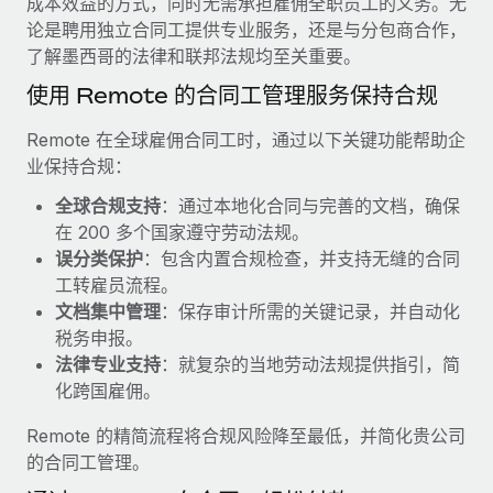
成本效益的方式，同时无需承担雇佣全职员工的义务。无
服务
薪金与人才洞察
Remote Build
即将推出
论是聘用独立合同工提供专业服务，还是与分包商合作，
咨询专家
集成与人工智能自动化咨询
了解墨西哥的法律和联邦法规均至关重要。
洞察中心
获得全球人力资源与合规方面的专家帮助
使用 Remote 的合同工管理服务保持合规
获得支持
背景调查
案例研究
Remote 在全球雇佣合同工时，通过以下关键功能帮助企
简化候选人筛选流程
查看全部资源
业保持合规：
Cultivating a Thriving Remote-First Culture in
Partnership with Remote
合规守望台
全球合规支持
：通过本地化合同与完善的文档，确保
防范合规风险
博客
在 200 多个国家遵守劳动法规。
At a glance Discover the evolution of TheyDo, a pioneering
误分类保护
：包含内置合规检查，并支持无缝的合同
journey management platform that has...
设备管理
Why owned entities are key to maintaining
工转雇员流程。
EOR compliance
在全球范围内配置和跟踪 IT 设备
了解更多
文档集中管理
：保存审计所需的关键记录，并自动化
税务申报。
As the global workforce continues to expand in response
实体设立
法律专业支持
：就复杂的当地劳动法规提供指引，简
to the demands of today’s labor market, the...
快速建立合规实体
Reverse Tech's strategic partnership with
化跨国雇佣。
Remote for contractor management and
了解更多
人员调配与搬迁
payroll
Remote 的精简流程将合规风险降至最低，并简化贵公司
轻松搬迁员工
Reverse Tech at a glance Health and wellness startup,
的合同工管理。
What a Workday global payroll implementation
Reverse Tech, partnered with Remote to manage...