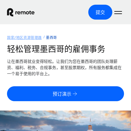
提交
首页
国家/地区资源管理器
墨西哥
产品
轻松管理墨西哥的雇佣事务
解决方案
全球招聘
让在墨西哥就业变得轻松。让我们为您在墨西哥的团队处理薪
资、福利、税务、合规事务，甚至股票期权，所有服务都集成在
全球薪资管理
资源
一个易于使用的平台上。
覆盖全球
轻松运行合规薪资
国家/地区资源管理器
定价
工具与计算器
第三方雇佣托管服务
按国家/地区查找全球雇佣支持
预订演示
零实体成本实现全球扩张
误分类风险计算工具
美国各州浏览器
按国家/地区检查员工误分类风险
第三方合同工托管服务
简化美国各州的招聘
中文（简体）
全球合规聘用合同工
员工成本计算器
Remote 无惧对比
计算任何国家的员工总成本
合同工管理
English
了解我们的竞争优势