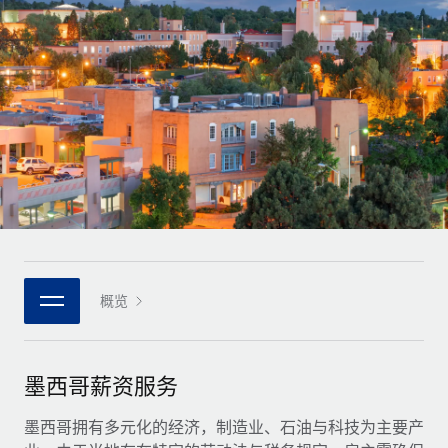
全球合同工入职与管理
合同工薪酬结算计算器
登录
Nederlands
探索全球合同工的结算货币选项与结算速度
PEO
成长阶段
外包复杂雇佣任务
Français
初创企业
通过 REMOTE 学习
为成长型企业量身打造的全球敏捷型人力资源与薪资解决方案
Deutsch
研究与指引
基础设施
中型市场
Remote Embedded
案例研究
通过定制化人力资源解决方案扩展团队
Español
将人力资源无缝融入工作流程
人力资源术语表
企业
Italiano
平台
面向大型企业的全球化人力资源服务
核对表和模板
团队的内置核心人力资源功能
Português (Portugal)
职位描述库
连接
概览
新的
与我们携手合作
日本語
使用我们的 MCP 将任何人工智能工具与 Remote 平台相连
战略技术合作伙伴
网络研讨会
集成
灵活地将全球人力资源嵌入您的平台
한국어
墨西哥薪资服务
活动
借助核心业务工具简化流程
成为合作伙伴
中文（简体）
新闻室
墨西哥拥有多元化的经济，制造业、石油与科技为主要产
与我们共探合作机遇