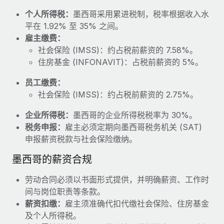
福利
actually looks like
个人所得税：
墨西哥采用累进税制，税率根据收入水
轻松管理员工福利
Most teams hear "payroll implementation" and picture a
平在 1.92% 至 35% 之间。
six-month project with a dedicated team....
雇主缴费：
社会保险 (IMSS)：约占税前薪资的 7.58%。
了解更多
住房基金 (INFONAVIT)：占税前薪资的 5%。
员工缴费：
社会保险 (IMSS)：约占税前薪资的 2.75%。
企业所得税：
墨西哥的企业所得税税率为 30%。
税务申报：
雇主必须定期向墨西哥税务机关 (SAT)
申报薪资税款与社会保险缴纳。
墨西哥的薪资合规
劳动合同必须以书面形式提供，并明确薪资、工作时
间与岗位职责等条款。
薪资扣缴：
雇主须准确代扣代缴社会保险、住房基金
及个人所得税。