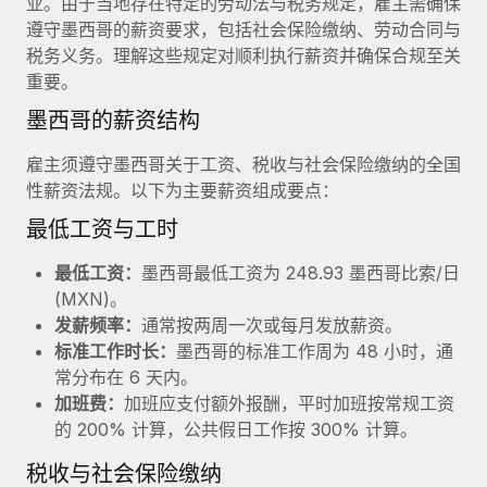
业。由于当地存在特定的劳动法与税务规定，雇主需确保
服务
薪金与人才洞察
Remote Build
即将推出
遵守墨西哥的薪资要求，包括社会保险缴纳、劳动合同与
咨询专家
集成与人工智能自动化咨询
税务义务。理解这些规定对顺利执行薪资并确保合规至关
洞察中心
获得全球人力资源与合规方面的专家帮助
重要。
获得支持
墨西哥的薪资结构
背景调查
案例研究
简化候选人筛选流程
查看全部资源
雇主须遵守墨西哥关于工资、税收与社会保险缴纳的全国
性薪资法规。以下为主要薪资组成要点：
合规守望台
防范合规风险
最低工资与工时
博客
设备管理
最低工资：
墨西哥最低工资为 248.93 墨西哥比索/日
Why owned entities are key to maintaining
EOR compliance
在全球范围内配置和跟踪 IT 设备
(MXN)。
发薪频率：
通常按两周一次或每月发放薪资。
As the global workforce continues to expand in response
实体设立
标准工作时长：
墨西哥的标准工作周为 48 小时，通
to the demands of today’s labor market, the...
快速建立合规实体
常分布在 6 天内。
了解更多
加班费：
加班应支付额外报酬，平时加班按常规工资
人员调配与搬迁
的 200% 计算，公共假日工作按 300% 计算。
轻松搬迁员工
税收与社会保险缴纳
What a Workday global payroll implementation