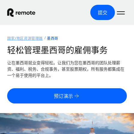
提交
首页
国家/地区资源管理器
墨西哥
产品
轻松管理墨西哥的雇佣事务
解决方案
全球招聘
让在墨西哥就业变得轻松。让我们为您在墨西哥的团队处理薪
资、福利、税务、合规事务，甚至股票期权，所有服务都集成在
全球薪资管理
资源
一个易于使用的平台上。
覆盖全球
轻松运行合规薪资
国家/地区资源管理器
定价
工具与计算器
第三方雇佣托管服务
按国家/地区查找全球雇佣支持
预订演示
零实体成本实现全球扩张
误分类风险计算工具
美国各州浏览器
按国家/地区检查员工误分类风险
第三方合同工托管服务
简化美国各州的招聘
中文（简体）
全球合规聘用合同工
员工成本计算器
Remote 无惧对比
计算任何国家的员工总成本
合同工管理
English
了解我们的竞争优势