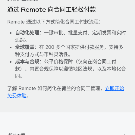
福利
actually looks like
通过 Remote 向合同工轻松付款
轻松管理员工福利
了解更多
Most teams hear "payroll implementation" and picture a
six-month project with a dedicated team....
Remote 通过以下方式简化合同工付款流程：
了解更多
自动化处理
：一键审批、批量支付、定期发票和实时
追踪。
全球覆盖
：在 200 多个国家提供付款服务，支持多
种支付方式与币种灵活性。
成本与合规
：公平价格保障（仅向在岗合同工付
款）、内置合规保障以遵循地区法规，以及本地化合
同。
了解 Remote 如何简化在荷兰的合同工管理，
立即开始
免费体验
。