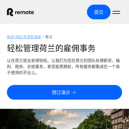
提交
首页
国家/地区资源管理器
荷兰
产品
轻松管理荷兰的雇佣事务
解决方案
全球招聘
让在荷兰就业变得轻松。让我们为您在荷兰的团队处理薪资、福
利、税务、合规事务，甚至股票期权，所有服务都集成在一个易
全球薪资管理
资源
于使用的平台上。
覆盖全球
轻松运行合规薪资
国家/地区资源管理器
定价
工具与计算器
第三方雇佣托管服务
按国家/地区查找全球雇佣支持
预订演示
零实体成本实现全球扩张
误分类风险计算工具
美国各州浏览器
按国家/地区检查员工误分类风险
第三方合同工托管服务
简化美国各州的招聘
中文（简体）
全球合规聘用合同工
员工成本计算器
Remote 无惧对比
计算任何国家的员工总成本
合同工管理
English
了解我们的竞争优势