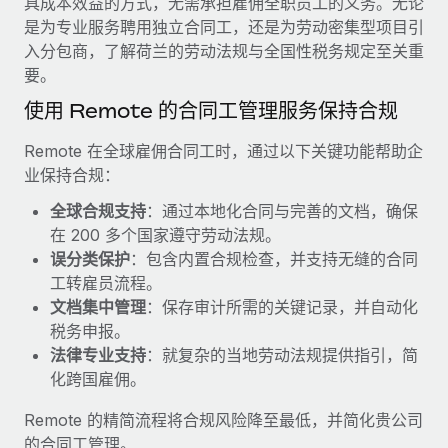
具成本效益的方式，无需承担雇佣全职员工的义务。无论
服务
薪金与人才洞察
Remote Build
即将推出
是为专业服务聘用独立合同工，还是为劳动密集型项目引
咨询专家
集成与人工智能自动化咨询
入分包商，了解荷兰的劳动法规与全国性税务规定至关重
洞察中心
获得全球人力资源与合规方面的专家帮助
要。
获得支持
使用 Remote 的合同工管理服务保持合规
背景调查
案例研究
简化候选人筛选流程
查看全部资源
Remote 在全球雇佣合同工时，通过以下关键功能帮助企
Cultivating a Thriving Remote-First Culture in
业保持合规：
Partnership with Remote
合规守望台
防范合规风险
博客
全球合规支持
：通过本地化合同与完善的文档，确保
At a glance Discover the evolution of TheyDo, a pioneering
在 200 多个国家遵守劳动法规。
journey management platform that has...
设备管理
Why owned entities are key to maintaining
误分类保护
：包含内置合规检查，并支持无缝的合同
EOR compliance
在全球范围内配置和跟踪 IT 设备
了解更多
工转雇员流程。
文档集中管理
：保存审计所需的关键记录，并自动化
As the global workforce continues to expand in response
实体设立
税务申报。
to the demands of today’s labor market, the...
快速建立合规实体
Reverse Tech's strategic partnership with
法律专业支持
：就复杂的当地劳动法规提供指引，简
Remote for contractor management and
了解更多
化跨国雇佣。
人员调配与搬迁
payroll
轻松搬迁员工
Reverse Tech at a glance Health and wellness startup,
Remote 的精简流程将合规风险降至最低，并简化贵公司
What a Workday global payroll implementation
Reverse Tech, partnered with Remote to manage...
的合同工管理。