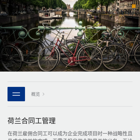
全球合同工入职与管理
合同工薪酬结算计算器
登录
Nederlands
探索全球合同工的结算货币选项与结算速度
PEO
成长阶段
外包复杂雇佣任务
Français
初创企业
通过 REMOTE 学习
为成长型企业量身打造的全球敏捷型人力资源与薪资解决方案
Deutsch
研究与指引
基础设施
中型市场
Remote Embedded
案例研究
通过定制化人力资源解决方案扩展团队
Español
将人力资源无缝融入工作流程
人力资源术语表
企业
Italiano
平台
面向大型企业的全球化人力资源服务
核对表和模板
团队的内置核心人力资源功能
Português (Portugal)
职位描述库
连接
概览
新的
与我们携手合作
日本語
使用我们的 MCP 将任何人工智能工具与 Remote 平台相连
战略技术合作伙伴
网络研讨会
集成
灵活地将全球人力资源嵌入您的平台
한국어
荷兰合同工管理
活动
借助核心业务工具简化流程
成为合作伙伴
中文（简体）
新闻室
在荷兰雇佣合同工可以成为企业完成项目时一种战略性且
与我们共探合作机遇