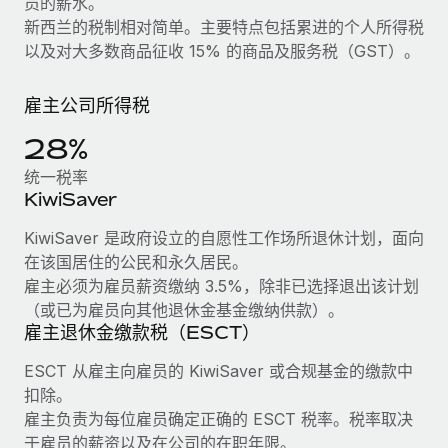
员的薪水。
服务
薪金与人才洞察
Remote Build
即将推出
新西兰的税制相对简单。主要特点包括累进的个人所得税
咨询专家
集成与人工智能自动化咨询
以及对大多数商品征收 15% 的商品及服务税（GST）。
洞察中心
获得全球人力资源与合规方面的专家帮助
获得支持
雇主公司所得税
背景调查
案例研究
简化候选人筛选流程
查看全部资源
28%
Cultivating a Thriving Remote-First Culture in
统一税率
Partnership with Remote
合规守望台
KiwiSaver
防范合规风险
博客
At a glance Discover the evolution of TheyDo, a pioneering
KiwiSaver 是政府设立的自愿性工作场所退休计划，面向
journey management platform that has...
设备管理
Why owned entities are key to maintaining
在该国居住的公民和永久居民。
EOR compliance
在全球范围内配置和跟踪 IT 设备
了解更多
雇主必须为雇员薪资缴纳 3.5%，除非已选择退出该计划
As the global workforce continues to expand in response
（或已为雇员向其他退休金基金缴纳供款）。
实体设立
雇主退休金缴款税（ESCT）
to the demands of today’s labor market, the...
快速建立合规实体
Reverse Tech's strategic partnership with
Remote for contractor management and
了解更多
ESCT 从雇主向雇员的 KiwiSaver 或合规基金的缴款中
人员调配与搬迁
payroll
扣除。
轻松搬迁员工
雇主负责为每位雇员确定正确的 ESCT 税率。税率取决
Reverse Tech at a glance Health and wellness startup,
What a Workday global payroll implementation
于雇员的薪资以及在公司的在职年限。
Reverse Tech, partnered with Remote to manage...