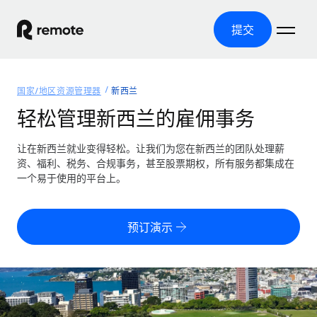
提交
首页
国家/地区资源管理器
新西兰
产品
轻松管理新西兰的雇佣事务
解决方案
全球招聘
让在新西兰就业变得轻松。让我们为您在新西兰的团队处理薪
资、福利、税务、合规事务，甚至股票期权，所有服务都集成在
全球薪资管理
资源
一个易于使用的平台上。
覆盖全球
轻松运行合规薪资
国家/地区资源管理器
定价
工具与计算器
第三方雇佣托管服务
按国家/地区查找全球雇佣支持
预订演示
零实体成本实现全球扩张
误分类风险计算工具
美国各州浏览器
按国家/地区检查员工误分类风险
第三方合同工托管服务
简化美国各州的招聘
中文（简体）
全球合规聘用合同工
员工成本计算器
Remote 无惧对比
计算任何国家的员工总成本
合同工管理
English
了解我们的竞争优势