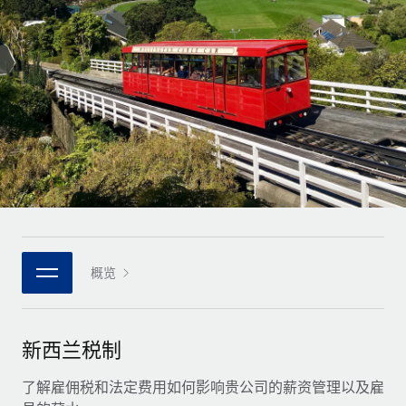
全球合同工入职与管理
合同工薪酬结算计算器
登录
Nederlands
探索全球合同工的结算货币选项与结算速度
PEO
成长阶段
外包复杂雇佣任务
Français
初创企业
通过 REMOTE 学习
为成长型企业量身打造的全球敏捷型人力资源与薪资解决方案
Deutsch
研究与指引
基础设施
中型市场
Remote Embedded
案例研究
通过定制化人力资源解决方案扩展团队
Español
将人力资源无缝融入工作流程
人力资源术语表
企业
Italiano
平台
面向大型企业的全球化人力资源服务
核对表和模板
团队的内置核心人力资源功能
Português (Portugal)
职位描述库
连接
概览
新的
与我们携手合作
日本語
使用我们的 MCP 将任何人工智能工具与 Remote 平台相连
战略技术合作伙伴
网络研讨会
集成
灵活地将全球人力资源嵌入您的平台
한국어
新西兰税制
活动
借助核心业务工具简化流程
成为合作伙伴
中文（简体）
新闻室
了解雇佣税和法定费用如何影响贵公司的薪资管理以及雇
与我们共探合作机遇