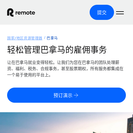
提交
首页
国家/地区资源管理器
巴拿马
产品
轻松管理巴拿马的雇佣事务
解决方案
全球招聘
让在巴拿马就业变得轻松。让我们为您在巴拿马的团队处理薪
资、福利、税务、合规事务，甚至股票期权，所有服务都集成在
全球薪资管理
资源
一个易于使用的平台上。
覆盖全球
轻松运行合规薪资
国家/地区资源管理器
定价
工具与计算器
第三方雇佣托管服务
按国家/地区查找全球雇佣支持
预订演示
零实体成本实现全球扩张
误分类风险计算工具
美国各州浏览器
按国家/地区检查员工误分类风险
第三方合同工托管服务
简化美国各州的招聘
中文（简体）
全球合规聘用合同工
员工成本计算器
Remote 无惧对比
计算任何国家的员工总成本
合同工管理
English
了解我们的竞争优势