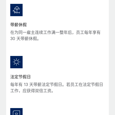
服务
薪金与人才洞察
Remote Build
即将推出
咨询专家
集成与人工智能自动化咨询
洞察中心
获得全球人力资源与合规方面的专家帮助
带薪休假
获得支持
背景调查
案例研究
在为同一雇主连续工作满一整年后，员工每年享有
简化候选人筛选流程
查看全部资源
30 天带薪休假。
合规守望台
防范合规风险
博客
设备管理
Why owned entities are key to maintaining
EOR compliance
在全球范围内配置和跟踪 IT 设备
法定节假日
As the global workforce continues to expand in response
实体设立
每年有 13 天带薪法定节假日。若员工在法定节假日
to the demands of today’s labor market, the...
快速建立合规实体
工作，应获得双倍工资。
了解更多
人员调配与搬迁
轻松搬迁员工
What a Workday global payroll implementation