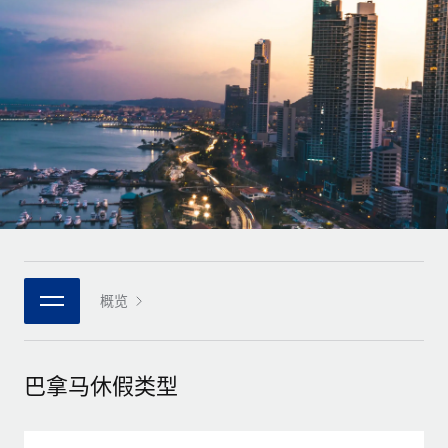
全球合同工入职与管理
合同工薪酬结算计算器
登录
Nederlands
探索全球合同工的结算货币选项与结算速度
PEO
成长阶段
外包复杂雇佣任务
Français
初创企业
通过 REMOTE 学习
为成长型企业量身打造的全球敏捷型人力资源与薪资解决方案
Deutsch
研究与指引
基础设施
中型市场
Remote Embedded
案例研究
通过定制化人力资源解决方案扩展团队
Español
将人力资源无缝融入工作流程
人力资源术语表
企业
Italiano
平台
面向大型企业的全球化人力资源服务
核对表和模板
团队的内置核心人力资源功能
Português (Portugal)
职位描述库
连接
概览
新的
与我们携手合作
日本語
使用我们的 MCP 将任何人工智能工具与 Remote 平台相连
战略技术合作伙伴
网络研讨会
集成
灵活地将全球人力资源嵌入您的平台
한국어
巴拿马休假类型
活动
借助核心业务工具简化流程
成为合作伙伴
中文（简体）
新闻室
与我们共探合作机遇