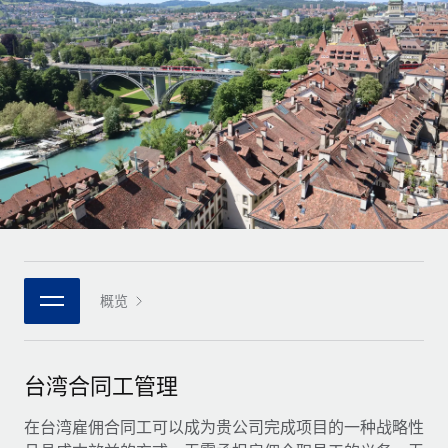
全球合同工入职与管理
合同工薪酬结算计算器
登录
Nederlands
探索全球合同工的结算货币选项与结算速度
PEO
成长阶段
外包复杂雇佣任务
Français
初创企业
通过 REMOTE 学习
为成长型企业量身打造的全球敏捷型人力资源与薪资解决方案
Deutsch
研究与指引
基础设施
中型市场
Remote Embedded
案例研究
通过定制化人力资源解决方案扩展团队
Español
将人力资源无缝融入工作流程
人力资源术语表
企业
Italiano
平台
面向大型企业的全球化人力资源服务
核对表和模板
团队的内置核心人力资源功能
Português (Portugal)
职位描述库
连接
概览
新的
与我们携手合作
日本語
使用我们的 MCP 将任何人工智能工具与 Remote 平台相连
战略技术合作伙伴
网络研讨会
集成
灵活地将全球人力资源嵌入您的平台
한국어
台湾合同工管理
活动
借助核心业务工具简化流程
成为合作伙伴
中文（简体）
新闻室
在台湾雇佣合同工可以成为贵公司完成项目的一种战略性
与我们共探合作机遇