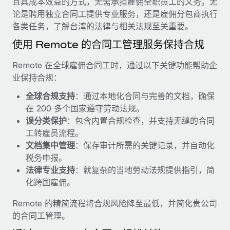
且具成本效益的方式，无需承担雇佣全职员工的义务。无
服务
薪金与人才洞察
Remote Build
即将推出
论是聘用独立合同工提供专业服务，还是雇佣分包商执行
咨询专家
集成与人工智能自动化咨询
各类任务，了解台湾的法律与相关法规至关重要。
洞察中心
获得全球人力资源与合规方面的专家帮助
使用 Remote 的合同工管理服务保持合规
获得支持
背景调查
案例研究
Remote 在全球雇佣合同工时，通过以下关键功能帮助企
简化候选人筛选流程
查看全部资源
业保持合规：
Cultivating a Thriving Remote-First Culture in
Partnership with Remote
合规守望台
全球合规支持
：通过本地化合同与完善的文档，确保
防范合规风险
博客
在 200 多个国家遵守劳动法规。
At a glance Discover the evolution of TheyDo, a pioneering
误分类保护
：包含内置合规检查，并支持无缝的合同
journey management platform that has...
设备管理
Why owned entities are key to maintaining
工转雇员流程。
EOR compliance
在全球范围内配置和跟踪 IT 设备
了解更多
文档集中管理
：保存审计所需的关键记录，并自动化
税务申报。
As the global workforce continues to expand in response
实体设立
法律专业支持
：就复杂的当地劳动法规提供指引，简
to the demands of today’s labor market, the...
快速建立合规实体
Reverse Tech's strategic partnership with
化跨国雇佣。
Remote for contractor management and
了解更多
人员调配与搬迁
payroll
Remote 的精简流程将合规风险降至最低，并简化贵公司
轻松搬迁员工
Reverse Tech at a glance Health and wellness startup,
的合同工管理。
What a Workday global payroll implementation
Reverse Tech, partnered with Remote to manage...