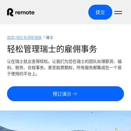
提交
首页
国家/地区资源管理器
瑞士
产品
轻松管理瑞士的雇佣事务
解决方案
全球招聘
让在瑞士就业变得轻松。让我们为您在瑞士的团队处理薪资、福
利、税务、合规事务，甚至股票期权，所有服务都集成在一个易
全球薪资管理
资源
于使用的平台上。
覆盖全球
轻松运行合规薪资
国家/地区资源管理器
定价
工具与计算器
第三方雇佣托管服务
按国家/地区查找全球雇佣支持
预订演示
零实体成本实现全球扩张
误分类风险计算工具
美国各州浏览器
按国家/地区检查员工误分类风险
第三方合同工托管服务
简化美国各州的招聘
中文（简体）
全球合规聘用合同工
员工成本计算器
Remote 无惧对比
计算任何国家的员工总成本
合同工管理
English
了解我们的竞争优势