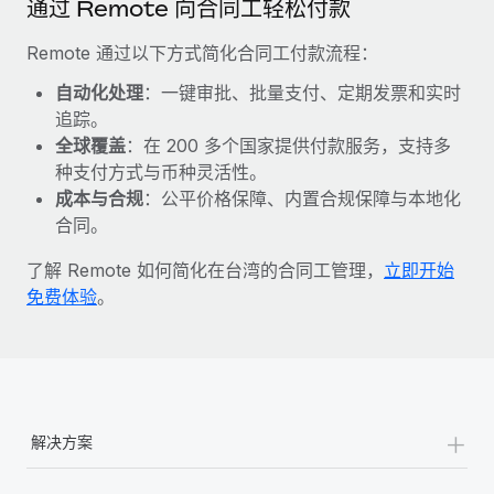
通过 Remote 向合同工轻松付款
福利
actually looks like
轻松管理员工福利
了解更多
Most teams hear "payroll implementation" and picture a
Remote 通过以下方式简化合同工付款流程：
six-month project with a dedicated team....
自动化处理
：一键审批、批量支付、定期发票和实时
了解更多
追踪。
全球覆盖
：在 200 多个国家提供付款服务，支持多
种支付方式与币种灵活性。
成本与合规
：公平价格保障、内置合规保障与本地化
合同。
了解 Remote 如何简化在台湾的合同工管理，
立即开始
免费体验
。
+
解决方案