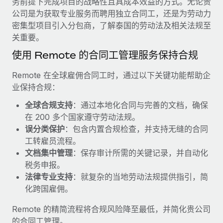
务前提下完成项目的战略性且具成本效益的方式。无论贵
服务
薪金与人才洞察
Remote Build
即将推出
公司是为获取专业服务而聘用独立合同工，还是为劳动力
咨询专家
集成与人工智能自动化咨询
密集型项目引入分包商，了解泰国的劳动法及相关法规至
洞察中心
获得全球人力资源与合规方面的专家帮助
关重要。
获得支持
使用 Remote 的合同工管理服务保持合规
背景调查
案例研究
简化候选人筛选流程
查看全部资源
Remote 在全球雇佣合同工时，通过以下关键功能帮助企
Cultivating a Thriving Remote-First Culture in
业保持合规：
Partnership with Remote
合规守望台
防范合规风险
博客
全球合规支持
：通过本地化合同与完善的文档，确保
At a glance Discover the evolution of TheyDo, a pioneering
在 200 多个国家遵守劳动法规。
journey management platform that has...
设备管理
Why owned entities are key to maintaining
误分类保护
：包含内置合规检查，并支持无缝的合同
EOR compliance
在全球范围内配置和跟踪 IT 设备
了解更多
工转雇员流程。
文档集中管理
：保存审计所需的关键记录，并自动化
As the global workforce continues to expand in response
实体设立
税务申报。
to the demands of today’s labor market, the...
快速建立合规实体
Reverse Tech's strategic partnership with
法律专业支持
：就复杂的当地劳动法规提供指引，简
Remote for contractor management and
了解更多
化跨国雇佣。
人员调配与搬迁
payroll
轻松搬迁员工
Reverse Tech at a glance Health and wellness startup,
Remote 的精简流程将合规风险降至最低，并简化贵公司
What a Workday global payroll implementation
Reverse Tech, partnered with Remote to manage...
的合同工管理。