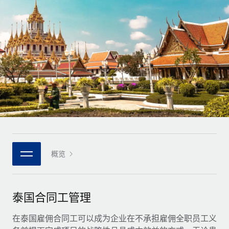
全球合同工入职与管理
合同工薪酬结算计算器
登录
Nederlands
探索全球合同工的结算货币选项与结算速度
PEO
成长阶段
外包复杂雇佣任务
Français
初创企业
通过 REMOTE 学习
为成长型企业量身打造的全球敏捷型人力资源与薪资解决方案
Deutsch
研究与指引
基础设施
中型市场
Remote Embedded
案例研究
通过定制化人力资源解决方案扩展团队
Español
将人力资源无缝融入工作流程
人力资源术语表
企业
Italiano
平台
面向大型企业的全球化人力资源服务
核对表和模板
团队的内置核心人力资源功能
Português (Portugal)
职位描述库
连接
概览
新的
与我们携手合作
日本語
使用我们的 MCP 将任何人工智能工具与 Remote 平台相连
战略技术合作伙伴
网络研讨会
集成
灵活地将全球人力资源嵌入您的平台
한국어
泰国合同工管理
活动
借助核心业务工具简化流程
成为合作伙伴
中文（简体）
新闻室
在泰国雇佣合同工可以成为企业在不承担雇佣全职员工义
与我们共探合作机遇