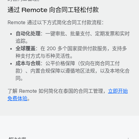
福利
actually looks like
通过 Remote 向合同工轻松付款
轻松管理员工福利
了解更多
Most teams hear "payroll implementation" and picture a
six-month project with a dedicated team....
Remote 通过以下方式简化合同工付款流程：
了解更多
自动化处理
：一键审批、批量支付、定期发票和实时
追踪。
全球覆盖
：在 200 多个国家提供付款服务，支持多
种支付方式与币种灵活性。
成本与合规
：公平价格保障（仅向在岗合同工付
款）、内置合规保障以遵循地区法规，以及本地化合
同。
了解 Remote 如何简化在泰国的合同工管理，
立即开始
免费体验
。