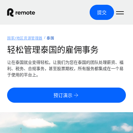
提交
首页
国家/地区资源管理器
泰国
产品
轻松管理泰国的雇佣事务
解决方案
全球招聘
让在泰国就业变得轻松。让我们为您在泰国的团队处理薪资、福
利、税务、合规事务，甚至股票期权，所有服务都集成在一个易
全球薪资管理
资源
于使用的平台上。
覆盖全球
轻松运行合规薪资
国家/地区资源管理器
定价
工具与计算器
第三方雇佣托管服务
按国家/地区查找全球雇佣支持
预订演示
零实体成本实现全球扩张
误分类风险计算工具
美国各州浏览器
按国家/地区检查员工误分类风险
第三方合同工托管服务
简化美国各州的招聘
中文（简体）
全球合规聘用合同工
员工成本计算器
Remote 无惧对比
计算任何国家的员工总成本
合同工管理
English
了解我们的竞争优势