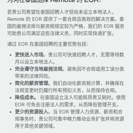
福利
actually looks like
轻松管理员工福利
若贵公司希望在泰国招聘人才但尚未设立本地法人，
Most teams hear "payroll implementation" and picture a
Remote 的 EOR 提供了一套合规且高效的解决方案。泰
six-month project with a dedicated team....
国的雇佣法规与薪资税规定较为严格，我们的 EOR 服务
了解更多
可助贵公司满足这些法律义务，同时实现快速扩张。
通过 EOR 在泰国招聘的主要优势包括：
更快进入市场
。贵公司可快速招聘人才，无需等待数
月以设立本地法人。
完全遵守当地雇佣法规
。避免因不合规或用工误分类
带来的法律风险。
简化的薪资管理
。我们自动化薪资税计算，并确保在
法规变更时仍履行所有预扣义务，从而保持合规。
降低成本。
在泰国设立法人可能既昂贵又耗时。使用
EOR 可免去注册法人的需求，从而降低管理开支。
更少的资源投入
。当 EOR 管理人力资源、薪资和合
规事务时，贵公司可集中精力推动业务扩张并将资源
用于其他关键领域。