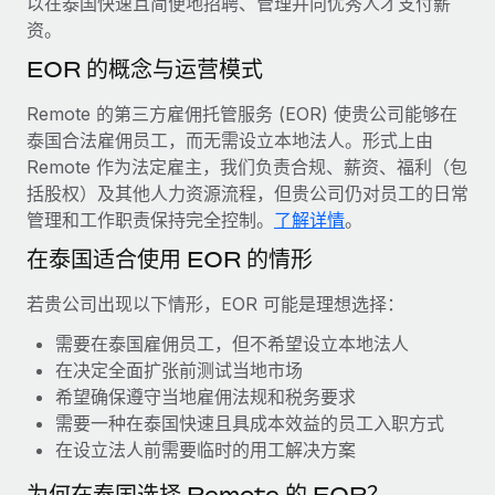
以在泰国快速且简便地招聘、管理并向优秀人才支付薪
服务
薪金与人才洞察
Remote Build
即将推出
资。
咨询专家
集成与人工智能自动化咨询
洞察中心
EOR 的概念与运营模式
获得全球人力资源与合规方面的专家帮助
获得支持
Remote 的第三方雇佣托管服务 (EOR) 使贵公司能够在
背景调查
案例研究
泰国合法雇佣员工，而无需设立本地法人。形式上由
简化候选人筛选流程
查看全部资源
Remote 作为法定雇主，我们负责合规、薪资、福利（包
括股权）及其他人力资源流程，但贵公司仍对员工的日常
合规守望台
管理和工作职责保持完全控制。
了解详情
。
防范合规风险
博客
在泰国适合使用 EOR 的情形
设备管理
Why owned entities are key to maintaining
EOR compliance
在全球范围内配置和跟踪 IT 设备
若贵公司出现以下情形，EOR 可能是理想选择：
As the global workforce continues to expand in response
需要在泰国雇佣员工，但不希望设立本地法人
实体设立
to the demands of today’s labor market, the...
在决定全面扩张前测试当地市场
快速建立合规实体
希望确保遵守当地雇佣法规和税务要求
了解更多
需要一种在泰国快速且具成本效益的员工入职方式
人员调配与搬迁
在设立法人前需要临时的用工解决方案
轻松搬迁员工
What a Workday global payroll implementation
为何在泰国选择 Remote 的 EOR？