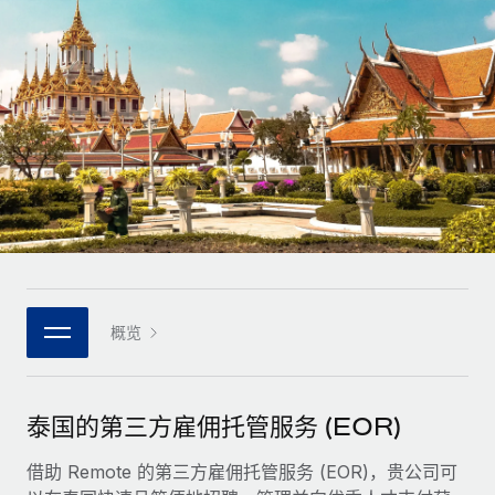
全球合同工入职与管理
合同工薪酬结算计算器
登录
Nederlands
探索全球合同工的结算货币选项与结算速度
PEO
成长阶段
外包复杂雇佣任务
Français
初创企业
通过 REMOTE 学习
为成长型企业量身打造的全球敏捷型人力资源与薪资解决方案
Deutsch
研究与指引
基础设施
中型市场
Remote Embedded
案例研究
通过定制化人力资源解决方案扩展团队
Español
将人力资源无缝融入工作流程
人力资源术语表
企业
Italiano
平台
面向大型企业的全球化人力资源服务
核对表和模板
团队的内置核心人力资源功能
Português (Portugal)
职位描述库
连接
概览
新的
与我们携手合作
日本語
使用我们的 MCP 将任何人工智能工具与 Remote 平台相连
战略技术合作伙伴
网络研讨会
集成
灵活地将全球人力资源嵌入您的平台
한국어
泰国的第三方雇佣托管服务 (EOR)
活动
借助核心业务工具简化流程
成为合作伙伴
中文（简体）
新闻室
借助 Remote 的第三方雇佣托管服务 (EOR)，贵公司可
与我们共探合作机遇