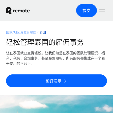
提交
首页
国家/地区资源管理器
泰国
产品
轻松管理泰国的雇佣事务
解决方案
全球招聘
让在泰国就业变得轻松。让我们为您在泰国的团队处理薪资、福
利、税务、合规事务，甚至股票期权，所有服务都集成在一个易
全球薪资管理
资源
于使用的平台上。
覆盖全球
轻松运行合规薪资
国家/地区资源管理器
定价
工具与计算器
第三方雇佣托管服务
按国家/地区查找全球雇佣支持
预订演示
零实体成本实现全球扩张
误分类风险计算工具
美国各州浏览器
按国家/地区检查员工误分类风险
第三方合同工托管服务
简化美国各州的招聘
中文（简体）
全球合规聘用合同工
员工成本计算器
Remote 无惧对比
计算任何国家的员工总成本
合同工管理
English
了解我们的竞争优势