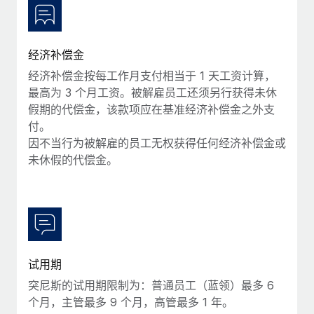
福利
actually looks like
轻松管理员工福利
Most teams hear "payroll implementation" and picture a
six-month project with a dedicated team....
经济补偿金
了解更多
经济补偿金按每工作月支付相当于 1 天工资计算，
最高为 3 个月工资。被解雇员工还须另行获得未休
假期的代偿金，该款项应在基准经济补偿金之外支
付。
因不当行为被解雇的员工无权获得任何经济补偿金或
未休假的代偿金。
试用期
突尼斯的试用期限制为：普通员工（蓝领）最多 6
个月，主管最多 9 个月，高管最多 1 年。