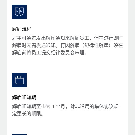
服务
薪金与人才洞察
Remote Build
即将推出
咨询专家
集成与人工智能自动化咨询
洞察中心
获得全球人力资源与合规方面的专家帮助
解雇流程
获得支持
背景调查
案例研究
雇主可通过发出解雇通知来解雇员工，但在进行即时
简化候选人筛选流程
查看全部资源
解雇时无需发送通知。有因解雇（纪律性解雇）须在
解雇前将员工提交纪律委员会审理。
合规守望台
防范合规风险
博客
设备管理
Why owned entities are key to maintaining
EOR compliance
在全球范围内配置和跟踪 IT 设备
As the global workforce continues to expand in response
实体设立
解雇通知期
to the demands of today’s labor market, the...
快速建立合规实体
解雇通知期至少为 1 个月，除非适用的集体协议规
了解更多
定更长的期限。
人员调配与搬迁
轻松搬迁员工
What a Workday global payroll implementation