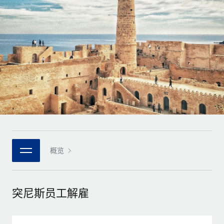
全球合同工入职与管理
合同工薪酬结算计算器
登录
Nederlands
探索全球合同工的结算货币选项与结算速度
PEO
成长阶段
外包复杂雇佣任务
Français
初创企业
通过 REMOTE 学习
为成长型企业量身打造的全球敏捷型人力资源与薪资解决方案
Deutsch
研究与指引
基础设施
中型市场
Remote Embedded
案例研究
通过定制化人力资源解决方案扩展团队
Español
将人力资源无缝融入工作流程
人力资源术语表
企业
Italiano
平台
面向大型企业的全球化人力资源服务
核对表和模板
团队的内置核心人力资源功能
Português (Portugal)
职位描述库
连接
概览
新的
与我们携手合作
日本語
使用我们的 MCP 将任何人工智能工具与 Remote 平台相连
战略技术合作伙伴
网络研讨会
集成
灵活地将全球人力资源嵌入您的平台
한국어
突尼斯员工解雇
活动
借助核心业务工具简化流程
成为合作伙伴
中文（简体）
新闻室
与我们共探合作机遇