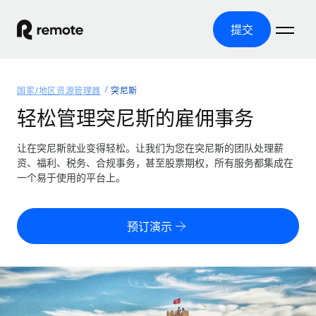
提交
首页
国家/地区资源管理器
突尼斯
产品
轻松管理突尼斯的雇佣事务
解决方案
全球招聘
让在突尼斯就业变得轻松。让我们为您在突尼斯的团队处理薪
资、福利、税务、合规事务，甚至股票期权，所有服务都集成在
全球薪资管理
资源
一个易于使用的平台上。
覆盖全球
轻松运行合规薪资
国家/地区资源管理器
定价
工具与计算器
第三方雇佣托管服务
按国家/地区查找全球雇佣支持
预订演示
零实体成本实现全球扩张
误分类风险计算工具
美国各州浏览器
按国家/地区检查员工误分类风险
第三方合同工托管服务
简化美国各州的招聘
中文（简体）
全球合规聘用合同工
员工成本计算器
Remote 无惧对比
计算任何国家的员工总成本
合同工管理
English
了解我们的竞争优势