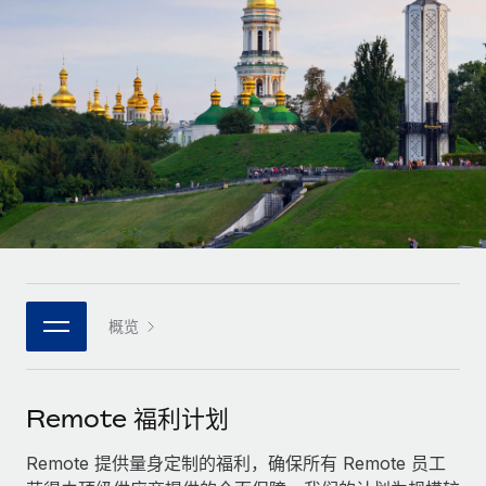
全球合同工入职与管理
合同工薪酬结算计算器
登录
Nederlands
探索全球合同工的结算货币选项与结算速度
PEO
成长阶段
外包复杂雇佣任务
Français
初创企业
通过 REMOTE 学习
为成长型企业量身打造的全球敏捷型人力资源与薪资解决方案
Deutsch
研究与指引
基础设施
中型市场
Remote Embedded
案例研究
通过定制化人力资源解决方案扩展团队
Español
将人力资源无缝融入工作流程
人力资源术语表
企业
Italiano
平台
面向大型企业的全球化人力资源服务
核对表和模板
团队的内置核心人力资源功能
Português (Portugal)
职位描述库
连接
概览
新的
与我们携手合作
日本語
使用我们的 MCP 将任何人工智能工具与 Remote 平台相连
战略技术合作伙伴
网络研讨会
集成
灵活地将全球人力资源嵌入您的平台
한국어
Remote 福利计划
活动
借助核心业务工具简化流程
成为合作伙伴
中文（简体）
新闻室
Remote 提供量身定制的福利，确保所有 Remote 员工
与我们共探合作机遇