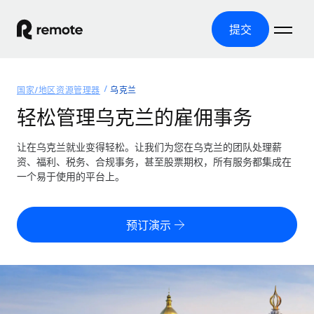
提交
首页
国家/地区资源管理器
乌克兰
产品
轻松管理乌克兰的雇佣事务
解决方案
全球招聘
让在乌克兰就业变得轻松。让我们为您在乌克兰的团队处理薪
资、福利、税务、合规事务，甚至股票期权，所有服务都集成在
全球薪资管理
资源
一个易于使用的平台上。
覆盖全球
轻松运行合规薪资
国家/地区资源管理器
定价
工具与计算器
第三方雇佣托管服务
按国家/地区查找全球雇佣支持
预订演示
零实体成本实现全球扩张
误分类风险计算工具
美国各州浏览器
按国家/地区检查员工误分类风险
第三方合同工托管服务
简化美国各州的招聘
中文（简体）
全球合规聘用合同工
员工成本计算器
Remote 无惧对比
计算任何国家的员工总成本
合同工管理
English
了解我们的竞争优势