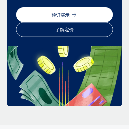
福利
actually looks like
轻松管理员工福利
Most teams hear "payroll implementation" and picture a
预订演示
six-month project with a dedicated team....
了解定价
了解更多