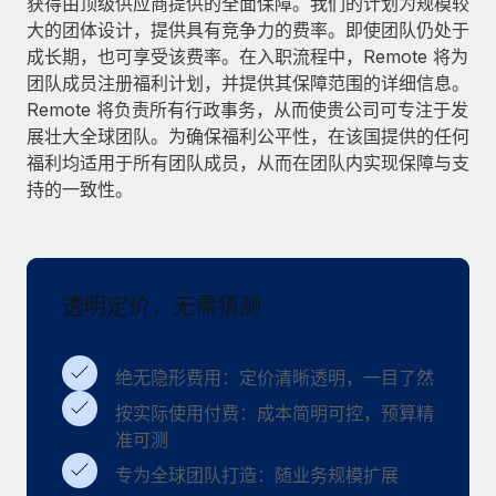
获得由顶级供应商提供的全面保障。我们的计划为规模较
服务
薪金与人才洞察
Remote Build
即将推出
大的团体设计，提供具有竞争力的费率。即使团队仍处于
咨询专家
集成与人工智能自动化咨询
成长期，也可享受该费率。在入职流程中，Remote 将为
洞察中心
获得全球人力资源与合规方面的专家帮助
团队成员注册福利计划，并提供其保障范围的详细信息。
Remote 将负责所有行政事务，从而使贵公司可专注于发
获得支持
背景调查
案例研究
展壮大全球团队。为确保福利公平性，在该国提供的任何
简化候选人筛选流程
查看全部资源
福利均适用于所有团队成员，从而在团队内实现保障与支
持的一致性。
合规守望台
防范合规风险
博客
设备管理
Why owned entities are key to maintaining
EOR compliance
透明定价，无需猜测
在全球范围内配置和跟踪 IT 设备
As the global workforce continues to expand in response
实体设立
to the demands of today’s labor market, the...
绝无隐形费用：定价清晰透明，一目了然
快速建立合规实体
了解更多
按实际使用付费：成本简明可控，预算精
人员调配与搬迁
准可测
轻松搬迁员工
专为全球团队打造：随业务规模扩展
What a Workday global payroll implementation