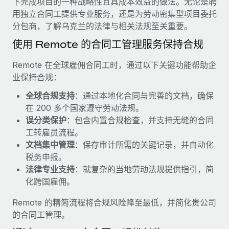
下完成项目的一种战略性且具成本效益的做法。无论是聘
服务
薪金与人才洞察
Remote Build
即将推出
用独立合同工提供专业服务，还是为劳动密集型项目委托
咨询专家
集成与人工智能自动化咨询
分包商，了解乌克兰的法律与相关法规至关重要。
洞察中心
获得全球人力资源与合规方面的专家帮助
使用 Remote 的合同工管理服务保持合规
获得支持
背景调查
案例研究
Remote 在全球雇佣合同工时，通过以下关键功能帮助企
简化候选人筛选流程
查看全部资源
业保持合规：
合规守望台
全球合规支持
：通过本地化合同与完善的文档，确保
防范合规风险
博客
在 200 多个国家遵守劳动法规。
误分类保护
：包含内置合规检查，并支持无缝的合同
设备管理
Why owned entities are key to maintaining
工转雇员流程。
EOR compliance
在全球范围内配置和跟踪 IT 设备
文档集中管理
：保存审计所需的关键记录，并自动化
税务申报。
As the global workforce continues to expand in response
实体设立
法律专业支持
：就复杂的当地劳动法规提供指引，简
to the demands of today’s labor market, the...
快速建立合规实体
化跨国雇佣。
了解更多
人员调配与搬迁
Remote 的精简流程将合规风险降至最低，并简化贵公司
轻松搬迁员工
的合同工管理。
What a Workday global payroll implementation