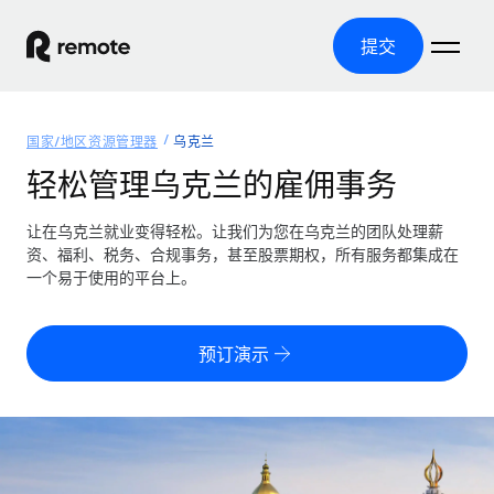
提交
首页
国家/地区资源管理器
乌克兰
产品
轻松管理乌克兰的雇佣事务
解决方案
全球招聘
让在乌克兰就业变得轻松。让我们为您在乌克兰的团队处理薪
资、福利、税务、合规事务，甚至股票期权，所有服务都集成在
全球薪资管理
资源
一个易于使用的平台上。
覆盖全球
轻松运行合规薪资
国家/地区资源管理器
定价
工具与计算器
第三方雇佣托管服务
按国家/地区查找全球雇佣支持
预订演示
零实体成本实现全球扩张
误分类风险计算工具
美国各州浏览器
按国家/地区检查员工误分类风险
第三方合同工托管服务
简化美国各州的招聘
中文（简体）
全球合规聘用合同工
员工成本计算器
Remote 无惧对比
计算任何国家的员工总成本
合同工管理
English
了解我们的竞争优势