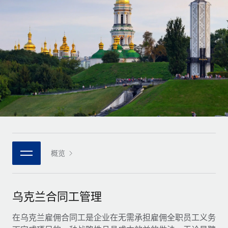
全球合同工入职与管理
合同工薪酬结算计算器
登录
Nederlands
探索全球合同工的结算货币选项与结算速度
PEO
成长阶段
外包复杂雇佣任务
Français
初创企业
通过 REMOTE 学习
为成长型企业量身打造的全球敏捷型人力资源与薪资解决方案
Deutsch
研究与指引
基础设施
中型市场
Remote Embedded
案例研究
通过定制化人力资源解决方案扩展团队
Español
将人力资源无缝融入工作流程
人力资源术语表
企业
Italiano
平台
面向大型企业的全球化人力资源服务
核对表和模板
团队的内置核心人力资源功能
Português (Portugal)
职位描述库
连接
概览
新的
与我们携手合作
日本語
使用我们的 MCP 将任何人工智能工具与 Remote 平台相连
战略技术合作伙伴
网络研讨会
集成
灵活地将全球人力资源嵌入您的平台
한국어
乌克兰合同工管理
活动
借助核心业务工具简化流程
成为合作伙伴
中文（简体）
新闻室
在乌克兰雇佣合同工是企业在无需承担雇佣全职员工义务
与我们共探合作机遇