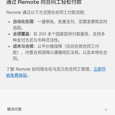
通过 Remote 向合同工轻松付款
福利
actually looks like
轻松管理员工福利
Most teams hear "payroll implementation" and picture a
Remote 通过以下方式简化合同工付款流程：
six-month project with a dedicated team....
自动化处理
：一键审批、批量支付、定期发票和实时
了解更多
追踪。
全球覆盖
：在 200 多个国家提供付款服务，支持多
种支付方式与币种灵活性。
成本与合规
：公平价格保障（仅向在岗合同工付
款）、内置合规保障以遵循地区法规，以及本地化合
同。
了解 Remote 如何简化在乌克兰的合同工管理，
立即开
始免费体验
。
+
解决方案