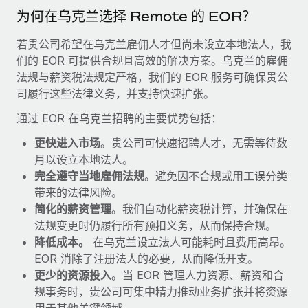
福利
actually looks like
为何在乌克兰选择 Remote 的 EOR？
轻松管理员工福利
Most teams hear "payroll implementation" and picture a
若贵公司希望在乌克兰雇佣人才但尚未设立本地法人，我
six-month project with a dedicated team....
们的 EOR 可提供合规且高效的解决方案。乌克兰的雇佣
了解更多
法规与薪资税法规定严格，我们的 EOR 服务可确保贵公
司履行这些法律义务，并支持快速扩张。
通过 EOR 在乌克兰招聘的主要优势包括：
更快进入市场
。贵公司可快速招聘人才，无需等待数
月以设立本地法人。
完全遵守当地雇佣法规
。避免因不合规或用工误分类
带来的法律风险。
简化的薪资管理
。我们自动化薪资税计算，并确保在
法规变更时仍履行所有预扣义务，从而保持合规。
降低成本。
在乌克兰设立法人可能耗时且费用高昂。
EOR 消除了注册法人的必要，从而降低开支。
更少的资源投入
。当 EOR 管理人力资源、薪资和合
规事务时，贵公司可集中精力推动业务扩张并将资源
用于其他关键领域。