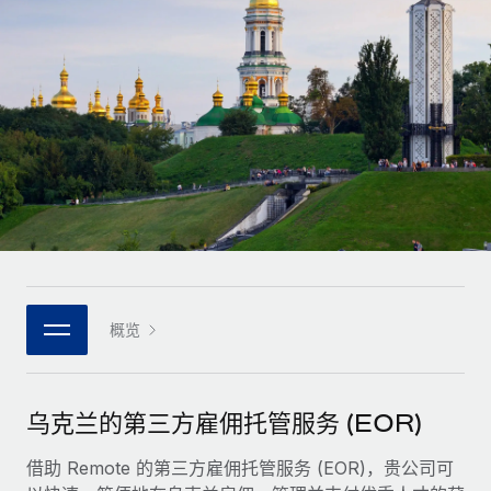
全球合同工入职与管理
合同工薪酬结算计算器
登录
Nederlands
探索全球合同工的结算货币选项与结算速度
PEO
成长阶段
外包复杂雇佣任务
Français
初创企业
通过 REMOTE 学习
为成长型企业量身打造的全球敏捷型人力资源与薪资解决方案
Deutsch
研究与指引
基础设施
中型市场
Remote Embedded
案例研究
通过定制化人力资源解决方案扩展团队
Español
将人力资源无缝融入工作流程
人力资源术语表
企业
Italiano
平台
面向大型企业的全球化人力资源服务
核对表和模板
团队的内置核心人力资源功能
Português (Portugal)
职位描述库
连接
概览
新的
与我们携手合作
日本語
使用我们的 MCP 将任何人工智能工具与 Remote 平台相连
战略技术合作伙伴
网络研讨会
集成
灵活地将全球人力资源嵌入您的平台
한국어
乌克兰的第三方雇佣托管服务 (EOR)
活动
借助核心业务工具简化流程
成为合作伙伴
中文（简体）
新闻室
借助 Remote 的第三方雇佣托管服务 (EOR)，贵公司可
与我们共探合作机遇