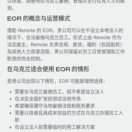
以快速、简便地在乌克兰雇佣、管理并支付优秀人才的薪
服务
薪金与人才洞察
Remote Build
即将推出
资。
咨询专家
集成与人工智能自动化咨询
洞察中心
EOR 的概念与运营模式
获得全球人力资源与合规方面的专家帮助
获得支持
借助 Remote 的 EOR，贵公司可以在不设立本地法人的
背景调查
案例研究
情况下，合法雇佣乌克兰员工。形式上由 Remote 作为
简化候选人筛选流程
查看全部资源
法定雇主，Remote 负责合规、薪资、福利（包括股权）
及其他人力资源流程，贵公司保留对员工日常管理和工作
合规守望台
职责的完全控制。
防范合规风险
博客
在乌克兰适合使用 EOR 的情形
设备管理
Why owned entities are key to maintaining
EOR compliance
在全球范围内配置和跟踪 IT 设备
若贵公司出现以下情形，EOR 可能是理想选择：
As the global workforce continues to expand in response
需要在乌克兰雇佣员工，但不希望设立法人
实体设立
to the demands of today’s labor market, the...
在决定全面扩张前测试当地市场
快速建立合规实体
希望确保遵守当地雇佣法规和税务要求
了解更多
需要以快速且具成本效益的方式在乌克兰办理员工入
人员调配与搬迁
职
轻松搬迁员工
在设立法人前需要临时的用工解决方案
What a Workday global payroll implementation