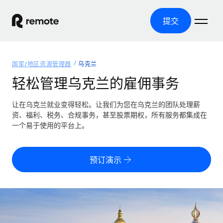
提交
首页
国家/地区资源管理器
乌克兰
产品
轻松管理乌克兰的雇佣事务
解决方案
全球招聘
让在乌克兰就业变得轻松。让我们为您在乌克兰的团队处理薪
资、福利、税务、合规事务，甚至股票期权，所有服务都集成在
全球薪资管理
资源
一个易于使用的平台上。
覆盖全球
轻松运行合规薪资
国家/地区资源管理器
定价
工具与计算器
第三方雇佣托管服务
按国家/地区查找全球雇佣支持
预订演示
零实体成本实现全球扩张
误分类风险计算工具
美国各州浏览器
按国家/地区检查员工误分类风险
第三方合同工托管服务
简化美国各州的招聘
中文（简体）
全球合规聘用合同工
员工成本计算器
Remote 无惧对比
计算任何国家的员工总成本
合同工管理
English
了解我们的竞争优势