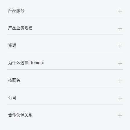
福利
actually looks like
+
轻松管理员工福利
了解更多
产品服务
Most teams hear "payroll implementation" and picture a
six-month project with a dedicated team....
+
产品业务规模
了解更多
+
资源
+
为什么选择 Remote
+
按职务
+
公司
+
合作伙伴关系