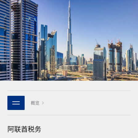
全球合同工入职与管理
合同工薪酬结算计算器
登录
Nederlands
探索全球合同工的结算货币选项与结算速度
PEO
成长阶段
外包复杂雇佣任务
Français
初创企业
通过 REMOTE 学习
为成长型企业量身打造的全球敏捷型人力资源与薪资解决方案
Deutsch
研究与指引
基础设施
中型市场
Remote Embedded
案例研究
通过定制化人力资源解决方案扩展团队
Español
将人力资源无缝融入工作流程
人力资源术语表
企业
Italiano
平台
面向大型企业的全球化人力资源服务
核对表和模板
团队的内置核心人力资源功能
Português (Portugal)
职位描述库
连接
新的
与我们携手合作
日本語
使用我们的 MCP 将任何人工智能工具与 Remote 平台相连
概览
战略技术合作伙伴
网络研讨会
集成
灵活地将全球人力资源嵌入您的平台
한국어
活动
借助核心业务工具简化流程
成为合作伙伴
阿联酋税务
中文（简体）
新闻室
与我们共探合作机遇