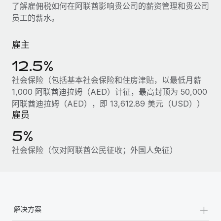
服务
了解雇佣税如何在阿联酋影响贵公司的薪资管理和贵公司
薪金与人才洞察
Remote Build
即将推出
员工的薪水。
咨询专家
集成与人工智能自动化咨询
洞察中心
获得全球人力资源与合规方面的专家帮助
雇主
获得支持
背景调查
案例研究
12.5%
简化候选人筛选流程
查看全部资源
Cultivating a Thriving Remote-First Culture in
社会保险（包括基本社会保险和住房津贴，以最低月薪
Partnership with Remote
合规守望台
1,000 阿联酋迪拉姆（AED）计征，最高封顶为 50,000
防范合规风险
博客
阿联酋迪拉姆（AED），即 13,612.89 美元（USD））
At a glance Discover the evolution of TheyDo, a pioneering
雇员
journey management platform that has...
设备管理
Why owned entities are key to maintaining
5%
EOR compliance
在全球范围内配置和跟踪 IT 设备
了解更多
社会保险（仅对阿联酋公民征收；外国人免征）
As the global workforce continues to expand in response
实体设立
to the demands of today’s labor market, the...
快速建立合规实体
Reverse Tech's strategic partnership with
Remote for contractor management and
了解更多
人员调配与搬迁
payroll
轻松搬迁员工
+
Reverse Tech at a glance Health and wellness startup,
解决方案
What a Workday global payroll implementation
Reverse Tech, partnered with Remote to manage...