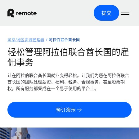
提交
首页
国家/地区资源管理器
阿拉伯联合酋长国
产品
轻松管理阿拉伯联合酋长国的雇
佣事务
解决方案
全球招聘
全球薪资管理
让在阿拉伯联合酋长国就业变得轻松。让我们为您在阿拉伯联合
资源
覆盖全球
轻松运行合规薪资
酋长国的团队处理薪资、福利、税务、合规事务，甚至股票期
国家/地区资源管理器
权，所有服务都集成在一个易于使用的平台上。
定价
工具与计算器
第三方雇佣托管服务
按国家/地区查找全球雇佣支持
零实体成本实现全球扩张
误分类风险计算工具
美国各州浏览器
预订演示
按国家/地区检查员工误分类风险
第三方合同工托管服务
简化美国各州的招聘
中文（简体）
全球合规聘用合同工
员工成本计算器
Remote 无惧对比
计算任何国家的员工总成本
合同工管理
English
了解我们的竞争优势