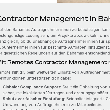
Contractor Management in B
uf den Bahamas Auftragnehmer:innen zu beauftragen kann
ostengünstige Lösung sein, um Projekte abzuwickeln, ohne Vo
anz gleich, ob du unabhängige Auftragnehmer:innen für spez
ubunternehmer:innen für bestimmte Aufgaben hinzuziehst, i
er gesetzlichen Regelungen auf den Bahamas entscheidend
it Remotes Contractor Management r
emote hilft dir, beim weltweiten Einsatz von Auftragnehmer
ernfunktionen unterstützen dich dabei:
Globaler Compliance Support
: Stellt die Einhaltung vo
sicher, mit lokalisierten Verträgen und ordnungsgemäßer
Schutz vor falscher Einstufung
: Beinhaltet integrierte
Umwandlung von Auftragnehmer:in zu Mitarbeiter:in.