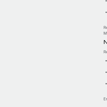
R
M
N
R
E