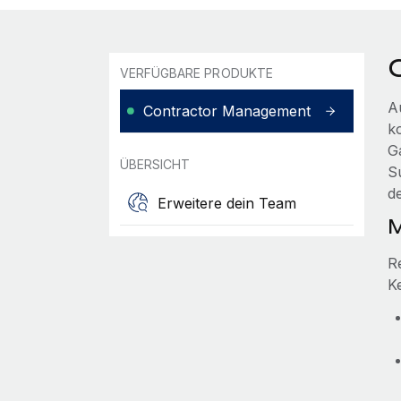
VERFÜGBARE PRODUKTE
A
Contractor Management
k
G
ÜBERSICHT
S
d
Erweitere dein Team
M
R
K