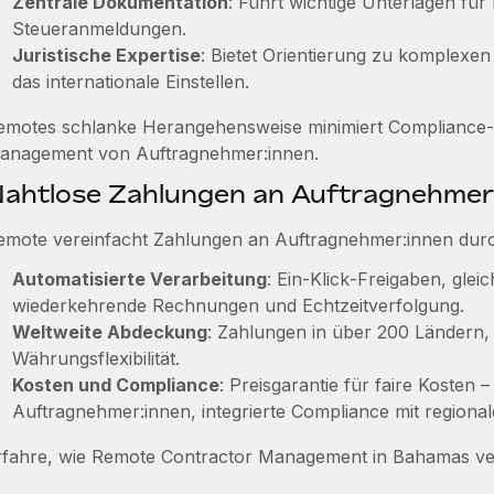
Zentrale Dokumentation
: Führt wichtige Unterlagen für
Steueranmeldungen.
Juristische Expertise
: Bietet Orientierung zu komplexen
das internationale Einstellen.
emotes schlanke Herangehensweise minimiert Compliance‑Ri
anagement von Auftragnehmer:innen.
ahtlose Zahlungen an Auftragnehmer
emote vereinfacht Zahlungen an Auftragnehmer:innen dur
Automatisierte Verarbeitung
: Ein‑Klick‑Freigaben, gle
wiederkehrende Rechnungen und Echtzeitverfolgung.
Weltweite Abdeckung
: Zahlungen in über 200 Ländern
Währungsflexibilität.
Kosten und Compliance
: Preisgarantie für faire Kosten –
Auftragnehmer:innen, integrierte Compliance mit regionale
rfahre, wie Remote Contractor Management in Bahamas ve