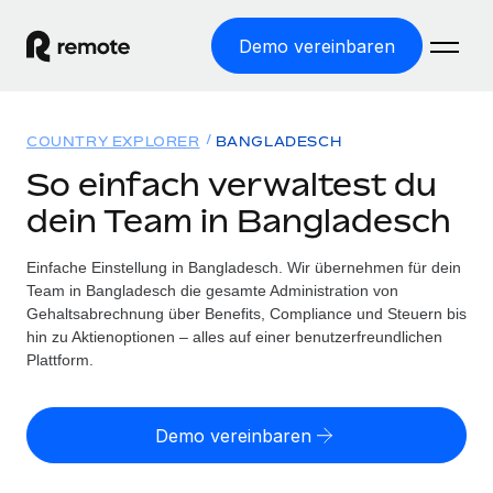
Demo vereinbaren
Startseite
COUNTRY EXPLORER
BANGLADESCH
Produkte
So einfach verwaltest du
dein Team in Bangladesch
Lösungen
WELTWEITE BESCHÄFTIGUNG
Globale Payroll
Einfache Einstellung in Bangladesch. Wir übernehmen für dein
Ressourcen
WELTWEITE ABDECKUNG
Einfache, rechtssicher Payroll
Team in Bangladesch die gesamte Administration von
Country Explorer
Gehaltsabrechnung über Benefits, Compliance und Steuern bis
Preise
TOOLS UND RECHNER
Employer of Record
hin zu Aktienoptionen – alles auf einer benutzerfreundlichen
Länderspezifische Unterstützung bei der Einstellung
Weltweites Wachstum ohne Kosten für Niederlassungen
Plattform.
Scheinselbstständigkeitsrisiko berechnen
Explorer für US-Bundesstaaten
Länderspezifische Einschätzung des
Contractor of Record
Einfache Einstellung in allen US-Bundesstaaten
Scheinselbstständigkeitsrisikos
English (United States)
Rechtssichere, weltweite Arbeit mit Freelancer:innen
Demo vereinbaren
Remote im Vergleich
Personalkostenrechner
Contractor Management
English
Vergleiche mit unseren Mitbewerbern
Länderspezifische Berechnung der