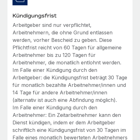
Management und Payroll
Niederlassungen
Den Blog erkunden
Reverse Tech auf einen Blick Das Gesundheits- und
Kündigungsfrist
Mobilität und Relocation
Wellness-Startup Reverse Tech hat das globale...
Arbeitgeber sind nur verpflichtet,
Mühelose Relocation von Mitarbeiter:innen
BLOG
Arbeitnehmern, die ohne Grund entlassen
Mehr erfahren
Benefits
werden, vorher Bescheid zu geben. Diese
Neues zu Remote-Produkten: Integration mit
Mühelose Verwaltung von Benefits
Pflichtfrist reicht von 60 Tagen für allgemeine
Gusto und Zero und Contractor Management
Arbeitnehmer bis zu 120 Tagen für
Plus
Arbeitnehmer, die monatlich entlohnt werden.
Auch im neuen Jahr wollen wir bei Remote Unternehmen
Im Falle einer Kündigung durch den
aller Größen dabei unterstützen, die beste...
Arbeitgeber: die Kündigungsfrist beträgt 30 Tage
für monatlich bezahlte Arbeitnehmer/innen und
Mehr erfahren
14 Tage für andere Arbeitnehmer/innen
(alternativ ist auch eine Abfindung möglich).
Im Falle einer Kündigung durch den
Wie Phiture 55 Mitarbeiter:innen in 19 Ländern
mit Remote verwaltet
Arbeitnehmer: Ein Zeitarbeitnehmer kann den
Dienst kündigen, indem er dem Arbeitgeber
Phiture ist der unumstrittene Marktführer im Bereich der
schriftlich eine Kündigungsfrist von 30 Tagen im
Wachstumsberatung für mobile Apps. Das...
Falle eines monatlich bewerteten Arbeitnehmers