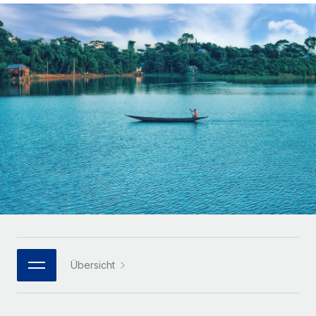
Globales Onboarding und Verwalten von
Gesamtbeschäftigungskosten
Anmelden
Freelancer:innen
Nederlands
WACHSTUMSPHASE
Honorarzahlungen berechnen
PEO
Français
Informationen zu möglichen Währungen und
Startups
Auslagern von komplexen HR-Aufgaben
Abwicklungsfristen für globale Freelancer:innen
Agile HR- und Payroll-Lösungen für wachsende
Deutsch
Unternehmen
INFRASTRUKTUR
LERNEN MIT REMOTE
Mittelstand
Español
Remote Embedded
Maßgeschneiderte HR-Lösungen, um Teams zu
Forschung und Leitfäden
Nahtlose Integration der HR in bestehende Abläufe
vergrößern
Italiano
Fallstudien
Plattform
Enterprise
Português (Portugal)
Integrierte HR-Kernfunktionen für dein Team
HR-Glossar
Globale HR für Konzerne und Großunternehmen
Verknüpfen
Neu
日本語
Checklisten und Vorlagen
Verknüpfung beliebiger KI-Tools mit Remote über unser
PARTNER WERDEN
Bibliothek für Stellenbeschreibungen
한국어
MCP
Übersicht
Strategische Technologiepartner
Webinare
Integrationen
Flexible Einbettung von Global-HR-Funktionen in deine
中文（简体）
Plattform
Prozessoptimierung mit unverzichtbaren Business-