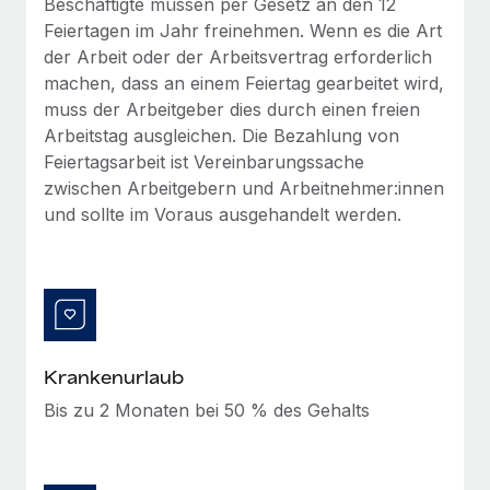
Beschäftigte müssen per Gesetz an den 12
Management und Payroll
Niederlassungen
Den Blog erkunden
Feiertagen im Jahr freinehmen. Wenn es die Art
Reverse Tech auf einen Blick Das Gesundheits- und
der Arbeit oder der Arbeitsvertrag erforderlich
Mobilität und Relocation
Wellness-Startup Reverse Tech hat das globale...
machen, dass an einem Feiertag gearbeitet wird,
Mühelose Relocation von Mitarbeiter:innen
BLOG
muss der Arbeitgeber dies durch einen freien
Mehr erfahren
Arbeitstag ausgleichen. Die Bezahlung von
Benefits
Neues zu Remote-Produkten: Integration mit
Feiertagsarbeit ist Vereinbarungssache
Mühelose Verwaltung von Benefits
Gusto und Zero und Contractor Management
zwischen Arbeitgebern und Arbeitnehmer:innen
Plus
und sollte im Voraus ausgehandelt werden.
Auch im neuen Jahr wollen wir bei Remote Unternehmen
aller Größen dabei unterstützen, die beste...
Mehr erfahren
Krankenurlaub
Wie Phiture 55 Mitarbeiter:innen in 19 Ländern
mit Remote verwaltet
Bis zu 2 Monaten bei 50 % des Gehalts
Phiture ist der unumstrittene Marktführer im Bereich der
Wachstumsberatung für mobile Apps. Das...