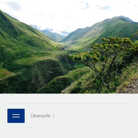
Globales Onboarding und Verwalten von
Gesamtbeschäftigungskosten
Anmelden
Freelancer:innen
Nederlands
WACHSTUMSPHASE
Honorarzahlungen berechnen
PEO
Français
Informationen zu möglichen Währungen und
Startups
Auslagern von komplexen HR-Aufgaben
Abwicklungsfristen für globale Freelancer:innen
Agile HR- und Payroll-Lösungen für wachsende
Deutsch
Unternehmen
INFRASTRUKTUR
LERNEN MIT REMOTE
Mittelstand
Español
Remote Embedded
Maßgeschneiderte HR-Lösungen, um Teams zu
Forschung und Leitfäden
Nahtlose Integration der HR in bestehende Abläufe
vergrößern
Italiano
Fallstudien
Plattform
Enterprise
Português (Portugal)
Integrierte HR-Kernfunktionen für dein Team
HR-Glossar
Globale HR für Konzerne und Großunternehmen
Verknüpfen
Neu
日本語
Checklisten und Vorlagen
Verknüpfung beliebiger KI-Tools mit Remote über unser
PARTNER WERDEN
Bibliothek für Stellenbeschreibungen
한국어
MCP
Übersicht
Strategische Technologiepartner
Webinare
Integrationen
Flexible Einbettung von Global-HR-Funktionen in deine
中文（简体）
Plattform
Prozessoptimierung mit unverzichtbaren Business-