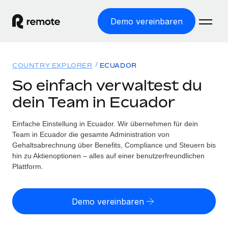
Demo vereinbaren
Startseite
COUNTRY EXPLORER
ECUADOR
Produkte
So einfach verwaltest du
dein Team in Ecuador
Lösungen
WELTWEITE BESCHÄFTIGUNG
Globale Payroll
Einfache Einstellung in Ecuador. Wir übernehmen für dein
Ressourcen
WELTWEITE ABDECKUNG
Einfache, rechtssicher Payroll
Team in Ecuador die gesamte Administration von
Country Explorer
Gehaltsabrechnung über Benefits, Compliance und Steuern bis
Preise
TOOLS UND RECHNER
Employer of Record
hin zu Aktienoptionen – alles auf einer benutzerfreundlichen
Länderspezifische Unterstützung bei der Einstellung
Weltweites Wachstum ohne Kosten für Niederlassungen
Plattform.
Scheinselbstständigkeitsrisiko berechnen
Explorer für US-Bundesstaaten
Länderspezifische Einschätzung des
Contractor of Record
Einfache Einstellung in allen US-Bundesstaaten
Scheinselbstständigkeitsrisikos
English (United States)
Rechtssichere, weltweite Arbeit mit Freelancer:innen
Demo vereinbaren
Remote im Vergleich
Personalkostenrechner
Contractor Management
English
Vergleiche mit unseren Mitbewerbern
Länderspezifische Berechnung der