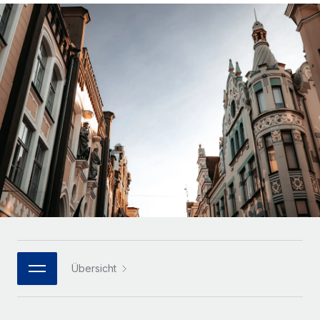
Globales Onboarding und Verwalten von
Gesamtbeschäftigungskosten
Anmelden
Freelancer:innen
Nederlands
WACHSTUMSPHASE
Honorarzahlungen berechnen
PEO
Français
Informationen zu möglichen Währungen und
Startups
Auslagern von komplexen HR-Aufgaben
Abwicklungsfristen für globale Freelancer:innen
Agile HR- und Payroll-Lösungen für wachsende
Deutsch
Unternehmen
INFRASTRUKTUR
LERNEN MIT REMOTE
Mittelstand
Español
Remote Embedded
Maßgeschneiderte HR-Lösungen, um Teams zu
Forschung und Leitfäden
Nahtlose Integration der HR in bestehende Abläufe
vergrößern
Italiano
Fallstudien
Plattform
Enterprise
Português (Portugal)
Integrierte HR-Kernfunktionen für dein Team
HR-Glossar
Globale HR für Konzerne und Großunternehmen
Verknüpfen
Neu
日本語
Checklisten und Vorlagen
Verknüpfung beliebiger KI-Tools mit Remote über unser
PARTNER WERDEN
Bibliothek für Stellenbeschreibungen
한국어
MCP
Übersicht
Strategische Technologiepartner
Webinare
Integrationen
Flexible Einbettung von Global-HR-Funktionen in deine
中文（简体）
Plattform
Prozessoptimierung mit unverzichtbaren Business-