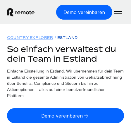
Demo vereinbaren
Startseite
COUNTRY EXPLORER
ESTLAND
Produkte
So einfach verwaltest du
dein Team in Estland
Lösungen
WELTWEITE BESCHÄFTIGUNG
Globale Payroll
Einfache Einstellung in Estland. Wir übernehmen für dein Team
Ressourcen
WELTWEITE ABDECKUNG
Einfache, rechtssicher Payroll
in Estland die gesamte Administration von Gehaltsabrechnung
Country Explorer
über Benefits, Compliance und Steuern bis hin zu
Preise
TOOLS UND RECHNER
Employer of Record
Aktienoptionen – alles auf einer benutzerfreundlichen
Länderspezifische Unterstützung bei der Einstellung
Weltweites Wachstum ohne Kosten für Niederlassungen
Plattform.
Scheinselbstständigkeitsrisiko berechnen
Explorer für US-Bundesstaaten
Länderspezifische Einschätzung des
Contractor of Record
Einfache Einstellung in allen US-Bundesstaaten
Scheinselbstständigkeitsrisikos
English (United States)
Rechtssichere, weltweite Arbeit mit Freelancer:innen
Demo vereinbaren
Remote im Vergleich
Personalkostenrechner
Contractor Management
English
Vergleiche mit unseren Mitbewerbern
Länderspezifische Berechnung der