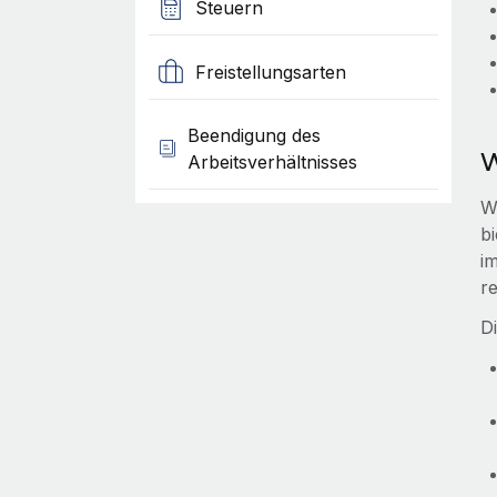
Steuern
Freistellungsarten
Beendigung des
W
Arbeitsverhältnisses
W
b
i
r
D