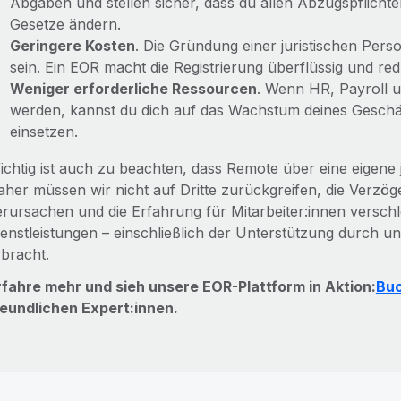
Abgaben und stellen sicher, dass du allen Abzugspflich
Gesetze ändern.
Geringere Kosten
. Die Gründung einer juristischen Pers
sein. Ein EOR macht die Registrierung überflüssig und re
Weniger erforderliche Ressourcen
. Wenn HR, Payroll
werden, kannst du dich auf das Wachstum deines Geschä
einsetzen.
ichtig ist auch zu beachten, dass Remote über eine eigene j
aher müssen wir nicht auf Dritte zurückgreifen, die Verzö
erursachen und die Erfahrung für Mitarbeiter:innen versch
ienstleistungen – einschließlich der Unterstützung durch u
rbracht.
rfahre mehr und sieh unsere EOR-Plattform in Aktion:
Buc
reundlichen Expert:innen.