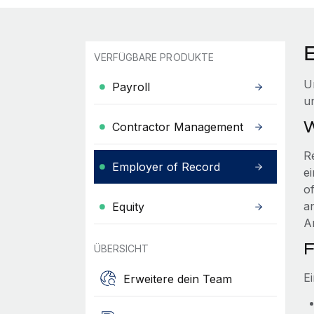
VERFÜGBARE PRODUKTE
U
Payroll
u
W
Contractor Management
R
Employer of Record
e
o
a
Equity
A
F
ÜBERSICHT
E
Erweitere dein Team