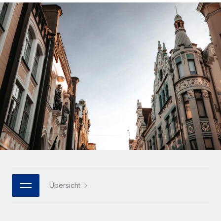
Globales Onboarding und Verwalten von
Gesamtbeschäftigungskosten
Anmelden
Freelancer:innen
Nederlands
WACHSTUMSPHASE
Honorarzahlungen berechnen
PEO
Français
Informationen zu möglichen Währungen und
Startups
Auslagern von komplexen HR-Aufgaben
Abwicklungsfristen für globale Freelancer:innen
Agile HR- und Payroll-Lösungen für wachsende
Deutsch
Unternehmen
INFRASTRUKTUR
LERNEN MIT REMOTE
Mittelstand
Español
Remote Embedded
Maßgeschneiderte HR-Lösungen, um Teams zu
Forschung und Leitfäden
Nahtlose Integration der HR in bestehende Abläufe
vergrößern
Italiano
Fallstudien
Plattform
Enterprise
Português (Portugal)
Integrierte HR-Kernfunktionen für dein Team
HR-Glossar
Globale HR für Konzerne und Großunternehmen
Verknüpfen
Neu
日本語
Checklisten und Vorlagen
Verknüpfung beliebiger KI-Tools mit Remote über unser
PARTNER WERDEN
Bibliothek für Stellenbeschreibungen
한국어
MCP
Übersicht
Strategische Technologiepartner
Webinare
Integrationen
Flexible Einbettung von Global-HR-Funktionen in deine
中文（简体）
Plattform
Prozessoptimierung mit unverzichtbaren Business-