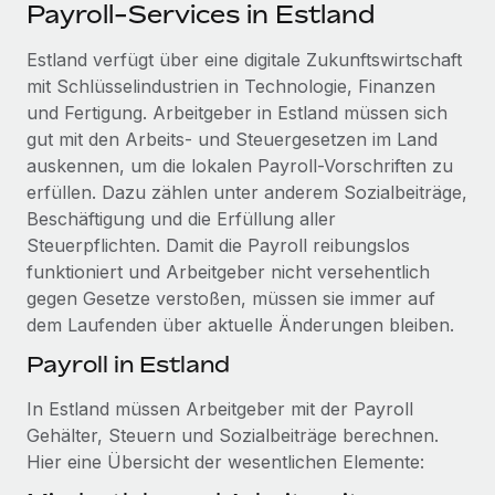
Events
Payroll-Services in Estland
Tools
Partner werden
Newsroom
Estland verfügt über eine digitale Zukunftswirtschaft
Entdecke die Möglichkeiten einer Partnerschaft
mit Schlüsselindustrien in Technologie, Finanzen
DIENSTLEISTUNGEN
Informationen zu Gehältern und Qualifikationen
Remote Build
Demnächst verfügbar
und Fertigung. Arbeitgeber in Estland müssen sich
Frag unsere Expert:innen
Beratung zu Integrationen und KI-Automatisierung
gut mit den Arbeits- und Steuergesetzen im Land
Insights Center
Hilfe von Expert:innen für globale HR & Compliance
auskennen, um die lokalen Payroll-Vorschriften zu
Hol dir Unterstützung
erfüllen. Dazu zählen unter anderem Sozialbeiträge,
Background-Checks
FALLSTUDIEN
Beschäftigung und die Erfüllung aller
Einfacheres Bewerber:innen-Screening
Alle Ressourcen anzeigen
Steuerpflichten. Damit die Payroll reibungslos
So hat der KI-Vorreiter Weaviate sein Team mit
funktioniert und Arbeitgeber nicht versehentlich
Remote um 120 % vergrößert
Compliance Watchtower
gegen Gesetze verstoßen, müssen sie immer auf
Lückenlose Compliance
BLOG
Weaviate auf einen Blick Weaviate entwickelt KI-basierte
dem Laufenden über aktuelle Änderungen bleiben.
Open-Source-Infrastrukturen. Das...
Globale Payroll
Geräteverwaltung
Payroll in Estland
Globale Bereitstellung und Verfolgung von IT-
Mehr erfahren
EOR und PEO
In Estland müssen Arbeitgeber mit der Payroll
Geräten
Contractor Management
Gehälter, Steuern und Sozialbeiträge berechnen.
Gründung von Niederlassungen
Hier eine Übersicht der wesentlichen Elemente:
Strategische Partnerschaft zwischen
Steuern
Schnelle, rechtssichere Gründung von
Reverse Tech und Remote für Contractor