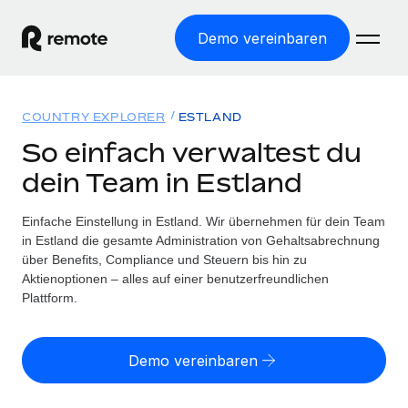
Demo vereinbaren
Startseite
COUNTRY EXPLORER
ESTLAND
Produkte
So einfach verwaltest du
dein Team in Estland
Lösungen
WELTWEITE BESCHÄFTIGUNG
Globale Payroll
Einfache Einstellung in Estland. Wir übernehmen für dein Team
Ressourcen
WELTWEITE ABDECKUNG
Einfache, rechtssicher Payroll
in Estland die gesamte Administration von Gehaltsabrechnung
Country Explorer
über Benefits, Compliance und Steuern bis hin zu
Preise
TOOLS UND RECHNER
Employer of Record
Aktienoptionen – alles auf einer benutzerfreundlichen
Länderspezifische Unterstützung bei der Einstellung
Weltweites Wachstum ohne Kosten für Niederlassungen
Plattform.
Scheinselbstständigkeitsrisiko berechnen
Explorer für US-Bundesstaaten
Länderspezifische Einschätzung des
Contractor of Record
Einfache Einstellung in allen US-Bundesstaaten
Scheinselbstständigkeitsrisikos
English (United States)
Rechtssichere, weltweite Arbeit mit Freelancer:innen
Demo vereinbaren
Remote im Vergleich
Personalkostenrechner
Contractor Management
English
Vergleiche mit unseren Mitbewerbern
Länderspezifische Berechnung der