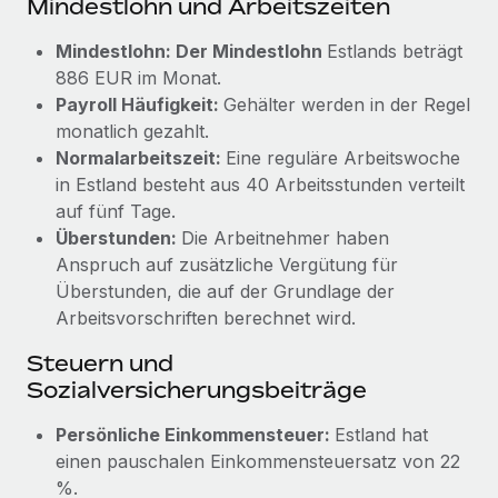
Mindestlohn und Arbeitszeiten
Management und Payroll
Niederlassungen
Den Blog erkunden
Reverse Tech auf einen Blick Das Gesundheits- und
Mindestlohn: Der Mindestlohn
Estlands beträgt
Mobilität und Relocation
Wellness-Startup Reverse Tech hat das globale...
886 EUR im Monat.
Mühelose Relocation von Mitarbeiter:innen
Payroll Häufigkeit:
Gehälter werden in der Regel
BLOG
Mehr erfahren
monatlich gezahlt.
Benefits
Neues zu Remote-Produkten: Integration mit
Normalarbeitszeit:
Eine reguläre Arbeitswoche
Mühelose Verwaltung von Benefits
Gusto und Zero und Contractor Management
in Estland besteht aus 40 Arbeitsstunden verteilt
Plus
auf fünf Tage.
Auch im neuen Jahr wollen wir bei Remote Unternehmen
Überstunden:
Die Arbeitnehmer haben
aller Größen dabei unterstützen, die beste...
Anspruch auf zusätzliche Vergütung für
Überstunden, die auf der Grundlage der
Mehr erfahren
Arbeitsvorschriften berechnet wird.
Steuern und
Wie Phiture 55 Mitarbeiter:innen in 19 Ländern
Sozialversicherungsbeiträge
mit Remote verwaltet
Persönliche Einkommensteuer:
Estland hat
Phiture ist der unumstrittene Marktführer im Bereich der
einen pauschalen Einkommensteuersatz von 22
Wachstumsberatung für mobile Apps. Das...
%.